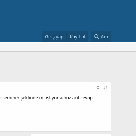
Giriş yap
Kayıt ol
Ara
#1
 seminer şeklinde mi işliyorsunuz.acil cevap