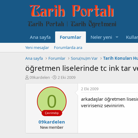
Ana sayfa
Forumlar
Neler yeni
Kullan
Yeni mesajlar
Forumlarda ara
Ana sayfa
Forumlar
Soru(nu)m Var
Tarih Konuları H
öğretmen liselerinde tc ink tar v
K
B
09kardelen
2 Eki 2009
o
a
n
ş
2 Eki 2009
b
l
0
arkadaşlar öğretmen lisesi
u
a
y
n
veririseniz sevinirim.
u
g
Çevrimdışı
b
ı
09kardelen
a
ç
ş
t
New member
l
a