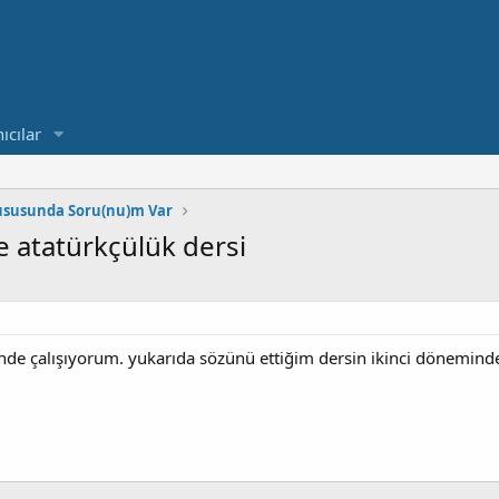
ıcılar
ususunda Soru(nu)m Var
e atatürkçülük dersi
nde çalışıyorum. yukarıda sözünü ettiğim dersin ikinci döneminde