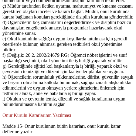
ödüllendirir veya ödüllendirilmesini disiplin kuruluna teklif eder.
ç) Müdür tarafından iletilen uyarma, mahrumiyet ve kınama cezasını
gerektiren olayları inceler ve karara bağlar. Müdür, onur kurulunda
karara bağlanan konuları gerektiğinde disiplin kuruluna gönderebilir.
d) Öğrencilerin boş zamanlarını değerlendirmek ve disiplini bozucu
davranışları engellemek amacıyla programlar hazırlayarak okul
yönetimine sunar.
e) Okul kantininin sağlığa uygun koşullarda tutulması için gerekli
önerilerde bulunur, alınması gereken tedbirleri okul yönetimine
bildirir.
f) (Değişik: 26.2. 2002/24679 RG) Öğrenci nöbet işlerini ve sınıf
başkanlığı seçimini, okul yönetimi ile iş birliği yaparak yürütür.
g) Gerektiğinde eğitici kol başkanlarıyla iş birliği yaparak okul ve
çevresinin temizliği ve düzeni için faaliyetler plânlar ve uygular.
h) Öğrencilerin sorumluluk yüklenmelerine, dürüst, güvenilir, saygılı
ve başarılı olmalarına katkıda bulunmak, sağlığa zararlı alışkanlıklar
edinmelerini ve uygun olmayan yerlere gitmelerini önlemek için
tedbirler alarak, anne ve babalarla iş birliği yapar.
ı) Okulun ve çevrenin temiz, düzenli ve sağlık kurallarına uygun
bulundurulmasına katılımı sağlar.
Onur Kurulu Kararlarının Yazılması
Madde 15- Onur kurulunun bütün kararları, onur kurulu karar
defterine yazılır.