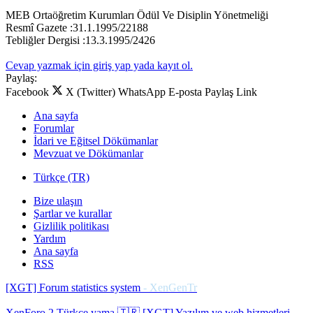
MEB Ortaöğretim Kurumları Ödül Ve Disiplin Yönetmeliği
Resmî Gazete :31.1.1995/22188
Tebliğler Dergisi :13.3.1995/2426
Cevap yazmak için giriş yap yada kayıt ol.
Paylaş:
Facebook
X (Twitter)
WhatsApp
E-posta
Paylaş
Link
Ana sayfa
Forumlar
İdari ve Eğitsel Dökümanlar
Mevzuat ve Dökümanlar
Türkçe (TR)
Bize ulaşın
Şartlar ve kurallar
Gizlilik politikası
Yardım
Ana sayfa
RSS
[XGT] Forum statistics system
- XenGenTr
XenForo 2 Türkçe yama 🇹🇷 [XGT] Yazılım ve web hizmetleri