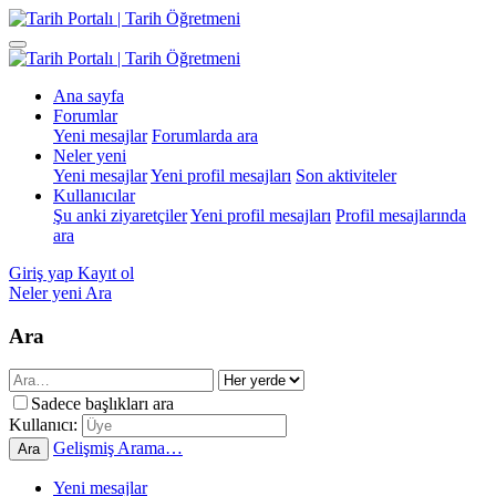
Ana sayfa
Forumlar
Yeni mesajlar
Forumlarda ara
Neler yeni
Yeni mesajlar
Yeni profil mesajları
Son aktiviteler
Kullanıcılar
Şu anki ziyaretçiler
Yeni profil mesajları
Profil mesajlarında
ara
Giriş yap
Kayıt ol
Neler yeni
Ara
Ara
Sadece başlıkları ara
Kullanıcı:
Gelişmiş Arama…
Ara
Yeni mesajlar