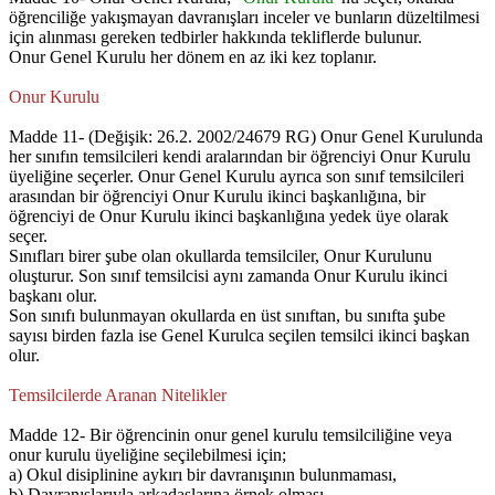
öğrenciliğe yakışmayan davranışları inceler ve bunların düzeltilmesi
için alınması gereken tedbirler hakkında tekliflerde bulunur.
Onur Genel Kurulu her dönem en az iki kez toplanır.
Onur Kurulu
Madde 11- (Değişik: 26.2. 2002/24679 RG) Onur Genel Kurulunda
her sınıfın temsilcileri kendi aralarından bir öğrenciyi Onur Kurulu
üyeliğine seçerler. Onur Genel Kurulu ayrıca son sınıf temsilcileri
arasından bir öğrenciyi Onur Kurulu ikinci başkanlığına, bir
öğrenciyi de Onur Kurulu ikinci başkanlığına yedek üye olarak
seçer.
Sınıfları birer şube olan okullarda temsilciler, Onur Kurulunu
oluşturur. Son sınıf temsilcisi aynı zamanda Onur Kurulu ikinci
başkanı olur.
Son sınıfı bulunmayan okullarda en üst sınıftan, bu sınıfta şube
sayısı birden fazla ise Genel Kurulca seçilen temsilci ikinci başkan
olur.
Temsilcilerde Aranan Nitelikler
Madde 12- Bir öğrencinin onur genel kurulu temsilciliğine veya
onur kurulu üyeliğine seçilebilmesi için;
a) Okul disiplinine aykırı bir davranışının bulunmaması,
b) Davranışlarıyla arkadaşlarına örnek olması,