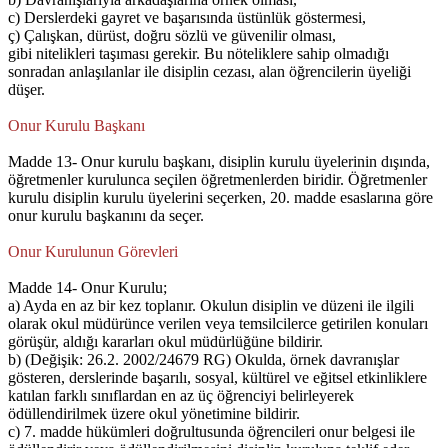
c) Derslerdeki gayret ve başarısında üstünlük göstermesi,
ç) Çalışkan, dürüst, doğru sözlü ve güvenilir olması,
gibi nitelikleri taşıması gerekir. Bu nöteliklere sahip olmadığı
sonradan anlaşılanlar ile disiplin cezası, alan öğrencilerin üyeliği
düşer.
Onur Kurulu Başkanı
Madde 13- Onur kurulu başkanı, disiplin kurulu üyelerinin dışında,
öğretmenler kurulunca seçilen öğretmenlerden biridir. Öğretmenler
kurulu disiplin kurulu üyelerini seçerken, 20. madde esaslarına göre
onur kurulu başkanını da seçer.
Onur Kurulunun Görevleri
Madde 14- Onur Kurulu;
a) Ayda en az bir kez toplanır. Okulun disiplin ve düzeni ile ilgili
olarak okul müdürünce verilen veya temsilcilerce getirilen konuları
görüşür, aldığı kararları okul müdürlüğüne bildirir.
b) (Değişik: 26.2. 2002/24679 RG) Okulda, örnek davranışlar
gösteren, derslerinde başarılı, sosyal, kültürel ve eğitsel etkinliklere
katılan farklı sınıflardan en az üç öğrenciyi belirleyerek
ödüllendirilmek üzere okul yönetimine bildirir.
c) 7. madde hükümleri doğrultusunda öğrencileri onur belgesi ile