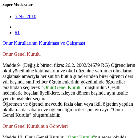
Super Moderator
5 Nis 2010
#1
Onur Kurullarının Kurulması ve Çalışması
Onur Genel Kurulu
Madde 9- (Değişik birinci fıkra: 26.2. 2002/24679 RG) Öğrencilerin
okul yönetimine katılmalarını ve okul düzenine yardımcı olmalarını
sağlamak amacıyla her sınıfın bütün şubelerinden birer öğrenci ders
yılı başında sınıf rehber öğretmenlerinin gözetiminde öğrenciler
tarafından seçilerek
"Onur Genel Kurulu"
oluşturulur. Çeşitli
nedenlerle boşalan üyeliklere, izleyen dönem başında aynı usulle
yeni temsilciler seçilir.
Öğretmen ve öğrenci mevcudu fazla olan veya ikili öğretim yapılan
okullarda da sabahcı ve öğlenci öğrenciler için ayrı ayrı "Onur
Genel Kurulu" oluşturulabilir.
Onur Genel Kurulunun Görevleri
Madde 10- Onur Genel Kurulu;
"Onur Kurulu"
nu seçer, okulda