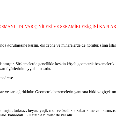
OSMANLI DUVAR ÇİNİLERİ VE SERAMİKLERİ(ÇİNİ KAPLAR
da görülmesine karşın, dış cephe ve minarelerde de görülür. (İran İslam
.
lanmıştır. Süslemelerde genellikle keskin köşeli geometrik bezemeler kul
an figürlerinin uygulanmasıdır.
 medrese.
z ve sarı ağırlıklıdır. Geometrik bezemelerin yanı sıra bitki ve çiçek mo
mıştır; turkuaz, beyaz, yeşil, mor ve özellikle kabarık mercan kırmızısı
ale, bahardalı...) Hatai ve rumiler de yer alır.