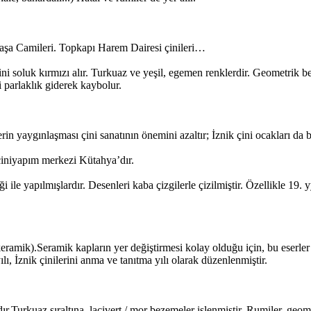
aşa Camileri. Topkapı Harem Dairesi çinileri…
 soluk kırmızı alır. Turkuaz ve yeşil, egemen renklerdir. Geometrik bezem
 parlaklık giderek kaybolur.
in yaygınlaşması çini sanatının önemini azaltır; İznik çini ocakları da b
iniyapım merkezi Kütahya’dır.
ği ile yapılmışlardır. Desenleri kaba çizgilerle çizilmiştir. Özellikle 1
eramik).Seramik kapların yer değiştirmesi kolay olduğu için, bu eserler
ı, İznik çinilerini anma ve tanıtma yılı olarak düzenlenmiştir.
ır.Turkuaz sıraltına, lacivert / mor bezemeler işlenmiştir. Rumiler, geomet