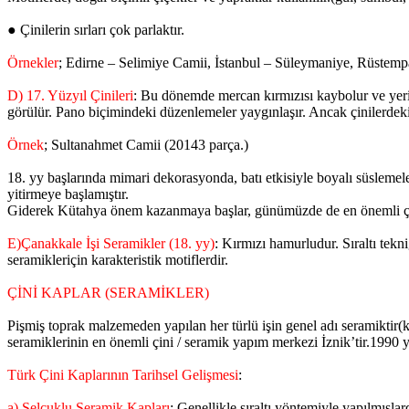
● Çinilerin sırları çok parlaktır.
Örnekler
; Edirne – Selimiye Camii, İstanbul – Süleymaniye, Rüstemp
D) 17. Yüzyıl Çinileri
: Bu dönemde mercan kırmızısı kaybolur ve yerini
görülür. Pano biçimindeki düzenlemeler yaygınlaşır. Ancak çinilerdeki
Örnek
; Sultanahmet Camii (20143 parça.)
18. yy başlarında mimari dekorasyonda, batı etkisiyle boyalı süslemeler
yitirmeye başlamıştır.
Giderek Kütahya önem kazanmaya başlar, günümüzde de en önemli ç
E)Çanakkale İşi Seramikler (18. yy)
: Kırmızı hamurludur. Sıraltı tekni
seramikleriçin karakteristik motiflerdir.
ÇİNİ KAPLAR (SERAMİKLER)
Pişmiş toprak malzemeden yapılan her türlü işin genel adı seramiktir(k
seramiklerinin en önemli çini / seramik yapım merkezi İznik’tir.1990 yıl
Türk Çini Kaplarının Tarihsel Gelişmesi
:
a) Selçuklu Seramik Kapları
: Genellikle sıraltı yöntemiyle yapılmışlard