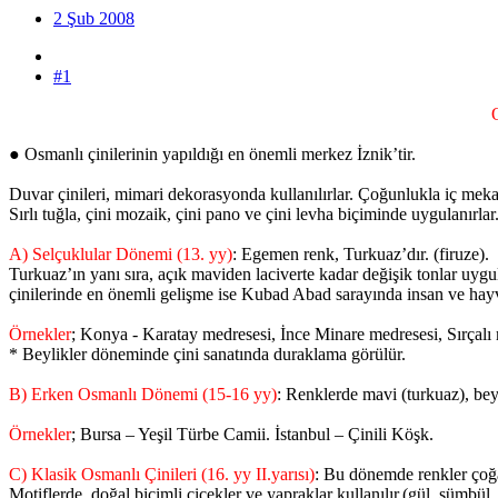
2 Şub 2008
#1
● Osmanlı çinilerinin yapıldığı en önemli merkez İznik’tir.
Duvar çinileri, mimari dekorasyonda kullanılırlar. Çoğunlukla iç mekan
Sırlı tuğla, çini mozaik, çini pano ve çini levha biçiminde uygulanırlar
A) Selçuklular Dönemi (13. yy)
: Egemen renk, Turkuaz’dır. (firuze).
Turkuaz’ın yanı sıra, açık maviden laciverte kadar değişik tonlar uygu
çinilerinde en önemli gelişme ise Kubad Abad sarayında insan ve hayv
Örnekler
; Konya - Karatay medresesi, İnce Minare medresesi, Sırçalı
* Beylikler döneminde çini sanatında duraklama görülür.
B) Erken Osmanlı Dönemi (15-16 yy)
: Renklerde mavi (turkuaz), beya
Örnekler
; Bursa – Yeşil Türbe Camii. İstanbul – Çinili Köşk.
C) Klasik Osmanlı Çinileri (16. yy II.yarısı)
: Bu dönemde renkler çoğal
Motiflerde, doğal biçimli çiçekler ve yapraklar kullanılır.(gül, sümbül, l