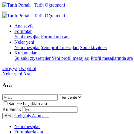
Ana sayfa
Forumlar
Yeni mesajlar
Forumlarda ara
Neler yeni
Yeni mesajlar
Yeni profil mesajları
Son aktiviteler
Kullanıcılar
Şu anki ziyaretçiler
Yeni profil mesajları
Profil mesajlarında ara
Giriş yap
Kayıt ol
Neler yeni
Ara
Ara
Sadece başlıkları ara
Kullanıcı:
Gelişmiş Arama…
Ara
Yeni mesajlar
Forumlarda ara