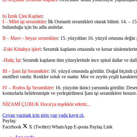
b) İznik Çini Kapları
:
I – Milet işi seramikler
: İlk Osmanlı seramikleri olarak bilinir. 14. – 15
bulunduğu için bu adla anılırlar.
II – Mavi – beyaz seramikler
: 15. yüzyıldan 16. yüzyıl ortasına değin
-
Eski Kütahya işleri
: Seramik kapların ortasında ve kenar süslemelerind
-
Haliç İşi
: Seramik kapların tüm yüzeylerinde ince spiral dallar ve da
III – Şam İşi Seramikler
: 16. yüzyıl ortasında görülür. Doğal biçimli çi
motifleri vardır. Renkler soluk ve mattır. Mor ve zeytin yeşili karakteris
IV – Rodos İşi Seramikler
: 16. yüzyılın ikinci yarısında görülür. Dese
konturlarla belirlenmiştir ve yerleştirilmesi Şam işi seramiklere benzer
NİZAMİ ÇUBUK Hoca'ya teşekkür ederiz...
Cevap yazmak için giriş yap yada kayıt ol.
Paylaş:
Facebook
X (Twitter)
WhatsApp
E-posta
Paylaş
Link