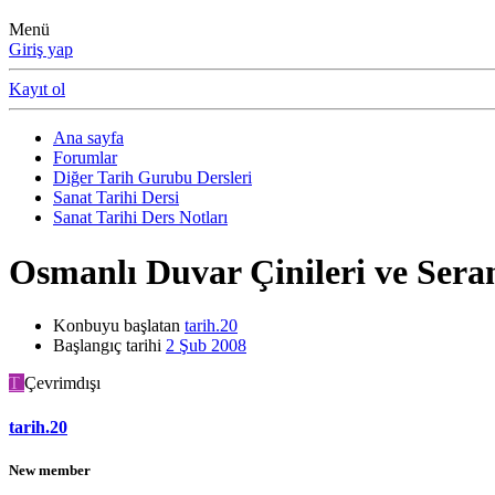
Menü
Giriş yap
Kayıt ol
Ana sayfa
Forumlar
Diğer Tarih Gurubu Dersleri
Sanat Tarihi Dersi
Sanat Tarihi Ders Notları
Osmanlı Duvar Çinileri ve Sera
Konbuyu başlatan
tarih.20
Başlangıç tarihi
2 Şub 2008
T
Çevrimdışı
tarih.20
New member