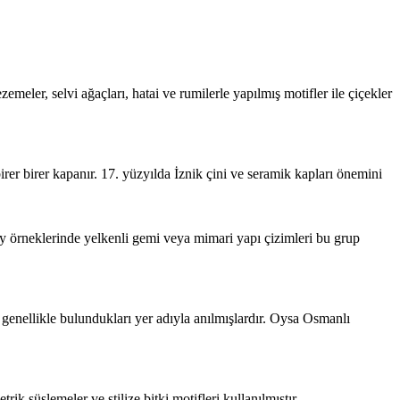
eler, selvi ağaçları, hatai ve rumilerle yapılmış motifler ile çiçekler
irer birer kapanır. 17. yüzyılda İznik çini ve seramik kapları önemini
9. yy örneklerinde yelkenli gemi veya mimari yapı çizimleri bu grup
 genellikle bulundukları yer adıyla anılmışlardır. Oysa Osmanlı
rik süslemeler ve stilize bitki motifleri kullanılmıştır.