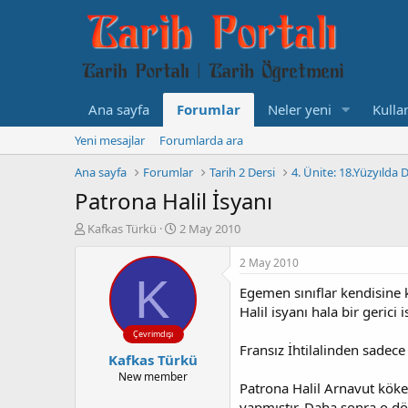
Ana sayfa
Forumlar
Neler yeni
Kullan
Yeni mesajlar
Forumlarda ara
Ana sayfa
Forumlar
Tarih 2 Dersi
4. Ünite: 18.Yüzyılda
Patrona Halil İsyanı
K
B
Kafkas Türkü
2 May 2010
o
a
n
ş
2 May 2010
b
l
K
Egemen sınıflar kendisine k
u
a
y
n
Halil isyanı hala bir gerici 
u
g
Çevrimdışı
b
ı
Fransız İhtilalinden sadec
Kafkas Türkü
a
ç
ş
t
New member
Patrona Halil Arnavut köken
l
a
yapmıştır. Daha sonra o dö