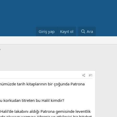
Giriş yap
Kayıt ol
Ara
#1
Günümüzde tarih kitaplarının bir çoğunda Patrona
u korkudan titreten bu Halil kimdir?
Halil'de lakabını aldığı Patrona gemisinde leventlik
e okuyup yazmayı öğrenir ve etkileyici bir hitabet