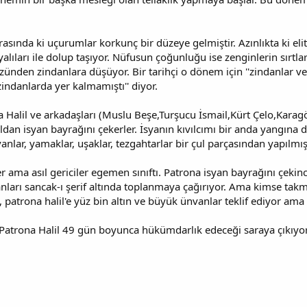
asında ki uçurumlar korkunç bir düzeye gelmiştir. Azınlıkta ki eli
yalıları ile dolup taşıyor. Nüfusun çoğunluğu ise zenginlerin sırtlar
ünden zindanlara düşüyor. Bir tarihçi o dönem için ''zindanlar ve
zindanlarda yer kalmamıştı'' diyor.
 Halil ve arkadaşları (Muslu Beşe,Turşucu İsmail,Kürt Çelo,Kar
ldan isyan bayrağını çekerler. İsyanın kıvılcımı bir anda yangına 
ıvanlar, yamaklar, uşaklar, tezgahtarlar bir çul parçasından yapılmı
ler ama asıl gericiler egemen sınıftı. Patrona isyan bayrağını çekin
ları sancak-ı şerif altında toplanmaya çağırıyor. Ama kimse takmı
 patrona halil'e yüz bin altın ve büyük ünvanlar teklif ediyor ama 
Patrona Halil 49 gün boyunca hükümdarlık edeceği saraya çıkıyor