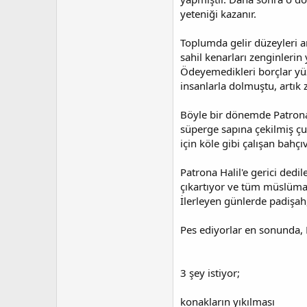
a
r
t
i
yeteniği kazanır.
a
h
n
i
Toplumda gelir düzeyleri ar
sahil kenarları zenginlerin 
Ödeyemedikleri borçlar yüz
insanlarla dolmuştu, artık 
Böyle bir dönemde Patrona
süperge sapına çekilmiş çu
için köle gibi çalışan bahç
Patrona Halil'e gerici dedi
çıkartıyor ve tüm müslüman
İlerleyen günlerde padişah,
Pes ediyorlar en sonunda, 
3 şey istiyor;
konakların yıkılması