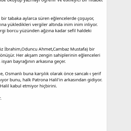
t bir tabaka aylarca süren eğlencelerde çoşuyor,
ına yükledikleri vergiler altında inim inim inliyor.
rgi borcu yüzünden ağzına kadar sefil haldeki
agöz İbrahim,Oduncu Ahmet,Cambaz Mustafa) bir
dönüşür. Her akşam zengin sahiplerinin eğlenceleri
ş isyan bayrağının arkasına geçer.
ce, Osmanlı buna karşılık olarak önce sancak-ı şerif
yor bunu, halk Patrona Halil'in arkasından gidiyor.
Halil kabul etmiyor hiçbirini.
.