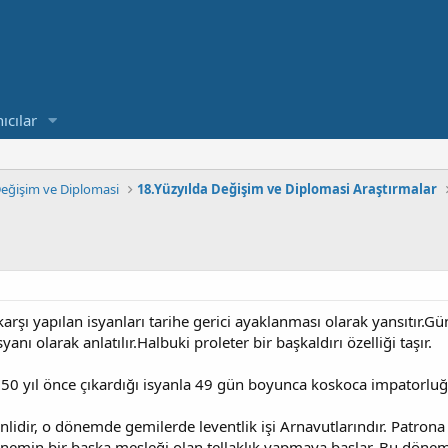
ıcılar
 Değişim ve Diplomasi
18.Yüzyılda Değişim ve Diplomasi Araştırmalar
arşı yapılan isyanları tarihe gerici ayaklanması olarak yansıtır.
isyanı olarak anlatılır.Halbuki proleter bir başkaldırı özelliği taşır.
e 50 yıl önce çıkardığı isyanla 49 gün boyunca koskoca impatorluğ
lidir, o dönemde gemilerde leventlik işi Arnavutlarındır. Patrona 
nemin bir başka mesleği olan tellaklık yapmaya başlar. Bu dönemd