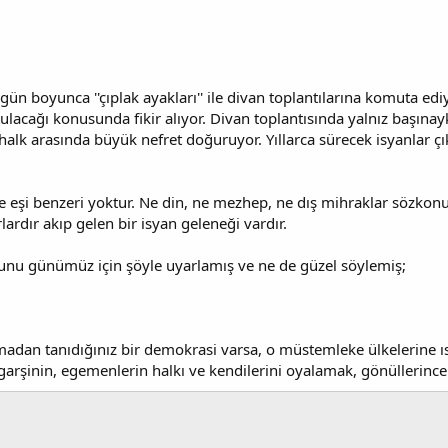
9 gün boyunca ''çıplak ayakları'' ile divan toplantılarına komuta ed
tulacağı konusunda fikir alıyor. Divan toplantısında yalnız başınayk
lk arasında büyük nefret doğuruyor. Yıllarca sürecek isyanlar çıkıy
te eşi benzeri yoktur. Ne din, ne mezhep, ne dış mihraklar sözkonu
lardır akıp gelen bir isyan geleneği vardır.
hunu günümüz için şöyle uyarlamış ve ne de güzel söylemiş;
olmadan tanıdığınız bir demokrasi varsa, o müstemleke ülkelerine 
arşinin, egemenlerin halkı ve kendilerini oyalamak, gönüllerinc