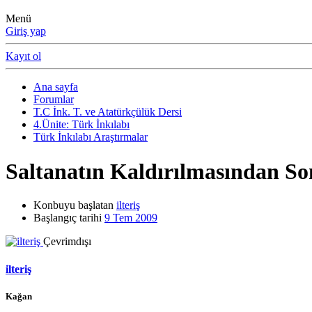
Menü
Giriş yap
Kayıt ol
Ana sayfa
Forumlar
T.C İnk. T. ve Atatürkçülük Dersi
4.Ünite: Türk İnkılabı
Türk İnkılabı Araştırmalar
Saltanatın Kaldırılmasından S
Konbuyu başlatan
ilteriş
Başlangıç tarihi
9 Tem 2009
Çevrimdışı
ilteriş
Kağan