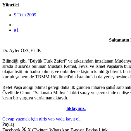
Yönetici
9 Tem 2009
#1
Saltanatın
Dr. Ayfer ÖZÇELİK
Bilindiği gibi "Büyük Türk Zaferi" ve arkasından imzalanan Mudanya
sırada Bursa'da bulunan Mustafa Kemal, Fevzi ve İsmet Paşalarla burad
olağanüstü bir hadise olmuş ve onbinlerce kişinin katıldığı büyük bir t
kurtuluşa hem de TBMM Hükûmeti'nin İstanbul'da da yerleşmesine duy
Refet Paşa aldığı talimat gereği daha ilk günden itibaren şahsî saltana
Özellikle O'nun "Saltanat-ı Millîye" tabiri saray ve çevresinde endiş
kesin bir yargıya varılamamaktaydı.
Makalenin tamamına ulaşmak için
tıklayınız.
Cevap yazmak için giriş yap yada kayıt ol.
Paylaş:
Facebook
X (Twitter)
WhatsApp
E-posta
Paylaş
Link