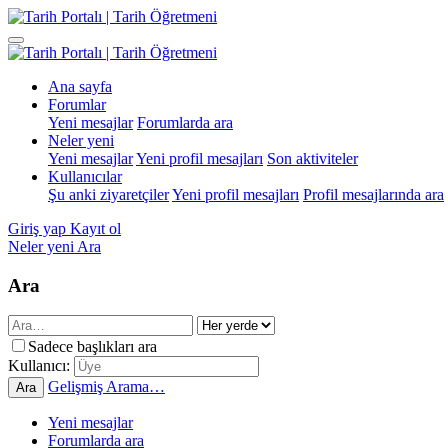
Ana sayfa
Forumlar
Yeni mesajlar
Forumlarda ara
Neler yeni
Yeni mesajlar
Yeni profil mesajları
Son aktiviteler
Kullanıcılar
Şu anki ziyaretçiler
Yeni profil mesajları
Profil mesajlarında ara
Giriş yap
Kayıt ol
Neler yeni
Ara
Ara
Sadece başlıkları ara
Kullanıcı:
Gelişmiş Arama…
Ara
Yeni mesajlar
Forumlarda ara