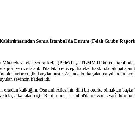
 Kaldırılmasından Sonra İstanbul'da Durum (Felah Grubu Raporl
 Mütarekesi'nden sonra Refet (Bele) Paşa TBMM Hükümeti tarafından İ
a görüşen ve İstanbul'da takip edeceği hareket hakkında talimat alan R
örenle kurtarıcı gibi karşılanmıştır. Aslında bu karşılanma yıllardan ber
ulan sevincin ifadesi idi.
tın ortadan kalktığını, Osmanlı Ailesi'nin dinî bir otorite olmaktan başk
e ve telaşla karşılanmıştı. Bu durumda İstanbul'da mevcut siyasî durumu