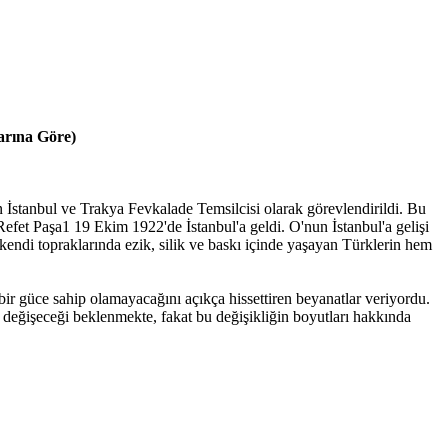
arına Göre)
stanbul ve Trakya Fevkalade Temsilcisi olarak görevlendirildi. Bu
efet Paşa1 19 Ekim 1922'de İstanbul'a geldi. O'nun İstanbul'a gelişi
i kendi topraklarında ezik, silik ve baskı içinde yaşayan Türklerin hem
a bir güce sahip olamayacağını açıkça hissettiren beyanatlar veriyordu.
n değişeceği beklenmekte, fakat bu değişikliğin boyutları hakkında