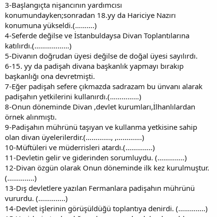
3-Başlangıçta nişancının yardımcısı
konumundayken;sonradan 18.yy da Hariciye Nazırı
konumuna yükseldi.(……….)
4-Seferde değilse ve İstanbuldaysa Divan Toplantılarına
katılırdı.(………………)
5-Divanın doğrudan üyesi değilse de doğal üyesi sayılırdı.
6-15. yy da padişah divana başkanlık yapmayı bırakıp
başkanlığı ona devretmişti.
7-Eğer padişah sefere çıkmazda sadrazam bu ünvanı alarak
padişahın yetkilerini kullanırdı.(……………)
8-Onun döneminde Divan ,devlet kurumları,İlhanlılardan
örnek alınmıştı.
9-Padişahın mührünü taşıyan ve kullanma yetkisine sahip
olan divan üyelerilerdir.(…………., ,………….)
10-Müftüleri ve müderrisleri atardı.(…………..)
11-Devletin gelir ve giderinden sorumluydu. (…………..)
12-Divan özgün olarak Onun döneminde ilk kez kurulmuştur.
(…………..)
13-Dış devletlere yazılan Fermanlara padişahın mührünü
vururdu. (…………..)
14-Devlet işlerinin görüşüldüğü toplantıya denirdi. (…………..)