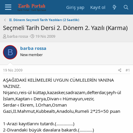
Giriş yap
Kayıt ol
II. Dönem Seçmeli Tarih Yazılıları (2 Saatlik)
Seçmeli Tarih Dersi 2. Dönem 2. Yazılı (Karma)
K
B
barba rossa
19 Nis 2009
o
a
n
ş
barba rossa
B
b
l
New member
u
a
y
n
u
g
19 Nis 2009
#1
b
ı
a
ç
AŞAĞIDAKİ KELİMELERİ UYGUN CÜMLELERİN YANINA
ş
t
YAZINIZ.
l
a
Nişancı,reis-ül küttap,kazasker,sadrazam,defterdar,şeyh-ül
a
r
İslam,Kaptan-ı Derya,Divan-ı Hümayun,vezir,
t
i
Serdar-ı Ekrem, I.Orhan,Osman
a
h
Gazi,II.Mahmut,Kubbealtı,Anadolu,Rumeli 2*25=50 puan
n
i
1-Arazi kayıtlarını tutardı.(…………..)
2-Divandaki büyük davalara bakardı.(………..)