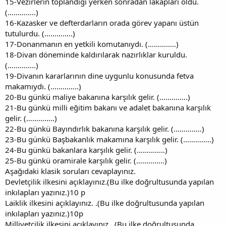
15-Vezirlerin toplandığı yerken sonradan lakapları oldu.
(…………..)
16-Kazasker ve defterdarların orada görev yapanı üstün
tutulurdu. (…………..)
17-Donanmanın en yetkili komutanıydı. (…………..)
18-Divan döneminde kaldırılarak nazırlıklar kuruldu.
(…………..)
19-Divanın kararlarının dine uygunlu konusunda fetva
makamıydı. (…………..)
20-Bu günkü maliye bakanına karşılık gelir. (…………..)
21-Bu günkü milli eğitim bakanı ve adalet bakanına karşılık
gelir. (…………..)
22-Bu günkü Bayındırlık bakanına karşılık gelir. (…………..)
23-Bu günkü Başbakanlık makamına karşılık gelir. (…………..)
24-Bu günkü bakanlara karşılık gelir. (…………..)
25-Bu günkü oramirale karşılık gelir. (…………..)
Aşağıdaki klasik soruları cevaplayınız.
Devletçilik ilkesini açıklayınız.(Bu ilke doğrultusunda yapılan
inkılapları yazınız.)10 p
Laiklik ilkesini açıklayınız. .(Bu ilke doğrultusunda yapılan
inkılapları yazınız.)10p
Milliyetçilik ilkesini açıklayınız. .(Bu ilke doğrultusunda