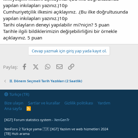
yapılan inkılapları yazınız.)10p
Cumhuriyetçilik ilkesini açıklayınız. .(Bu ilke doğrultusunda
yapılan inkılapları yazınız.)10p
Tarihi olayların deneyi yapılabilir mi?niçin? 5 puan
Tarihle ilgili bildiklerimizin değişebilirliğini bir örnekle
açıklayınız. 5 puan
Cevap yazmak için giriş yap yada kayıt ol.
Facebook
X (Twitter)
WhatsApp
E-posta
Link
Paylaş:
II. Dönem Seçmeli Tarih Yazılıları (2 Saatlik)
Türkçe (TR)
Bize ulaşın
Şartlar ve kurallar
Gizlilik politikası
Yardım
Ana sayfa
R
S
S
[XGT] Forum statistics system
- XenGenTr
XenForo 2 Türkçe yama 🇹🇷 [XGT] Yazılım ve web hizmetleri 2024
[TB] Hızlı arama