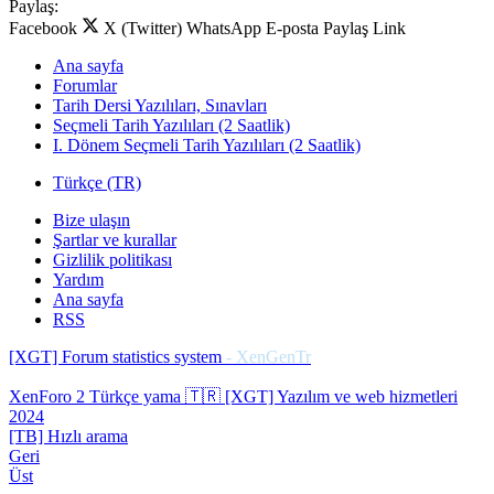
Paylaş:
Facebook
X (Twitter)
WhatsApp
E-posta
Paylaş
Link
Ana sayfa
Forumlar
Tarih Dersi Yazılıları, Sınavları
Seçmeli Tarih Yazılıları (2 Saatlik)
I. Dönem Seçmeli Tarih Yazılıları (2 Saatlik)
Türkçe (TR)
Bize ulaşın
Şartlar ve kurallar
Gizlilik politikası
Yardım
Ana sayfa
RSS
[XGT] Forum statistics system
- XenGenTr
XenForo 2 Türkçe yama 🇹🇷 [XGT] Yazılım ve web hizmetleri
2024
[TB] Hızlı arama
Geri
Üst