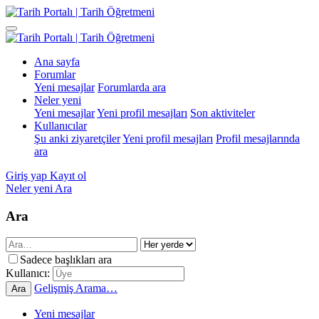
Ana sayfa
Forumlar
Yeni mesajlar
Forumlarda ara
Neler yeni
Yeni mesajlar
Yeni profil mesajları
Son aktiviteler
Kullanıcılar
Şu anki ziyaretçiler
Yeni profil mesajları
Profil mesajlarında
ara
Giriş yap
Kayıt ol
Neler yeni
Ara
Ara
Sadece başlıkları ara
Kullanıcı:
Gelişmiş Arama…
Ara
Yeni mesajlar