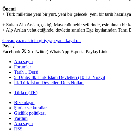
Önemi
+ Türk milletine yeni bir yurt, yeni bir gelecek, yeni bir tarih hazırlay
+ Sultan Alp Arslan, çıktığı Maveraünnehir seferinde, esir alınan bir k
+ Alp Arslan vefat ettiğinde, devletin sınırları Ege kıyılarından Tan
Cevap yazmak için giriş yap yada kayıt ol.
Paylaş:
Facebook
X (Twitter)
WhatsApp
E-posta
Paylaş
Link
Ana sayfa
Forumlar
Tarih 1 Dersi
5. Ünite: İlk Türk İslam Devletleri (10-13. Yüzyıl
İlk Türk İslam Devletleri Ders Notları
Türkçe (TR)
Bize ulaşın
Şartlar ve kurallar
Gizlilik politikası
Yardım
Ana sayfa
RSS