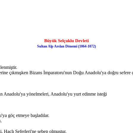
Büyük Selçuklu Devleti
Sultan Alp Arslan Dönemi (1064-1072)
enmiştir.
eferine çıkmışken Bizans İmparatoru'nun Doğu Anadolu'ya doğru sefere 
için Anadolu'ya yönelmeleri, Anadolu'yu yurt edinme isteği
u'ya göç etmeye başladılar.
.
i, Haçlı Seferleri'ne sebep olmuştur.