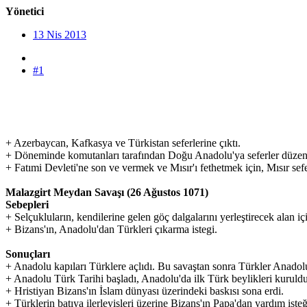
Yönetici
13 Nis 2013
#1
+ Azerbaycan, Kafkasya ve Türkistan seferlerine çıktı.
+ Döneminde komutanları tarafından Doğu Anadolu'ya seferler düzenl
+ Fatımi Devleti'ne son ve vermek ve Mısır'ı fethetmek için, Mısır s
Malazgirt Meydan Savaşı
(26
Ağustos 1
071)
Sebepleri
+ Selçukluların, kendilerine gelen göç dalgalarını yerleştirecek alan 
+ Bizans'ın, Anadolu'dan Türkleri çıkarma istegi.
Sonuçl
arı
+ Anadolu kapıları Türklere açlıdı. Bu savaştan sonra Türkler Anadol
+ Anadolu Türk Tarihi başladı, Anadolu'da ilk Türk beylikleri kuruldu
+ Hristiyan Bizans'ın İslam dünyası üzerindeki baskısı sona erdi.
+ Türklerin batıya ilerleyişleri üzerine Bizans'ın Papa'dan yardım isteğ