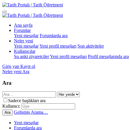
Ana sayfa
Forumlar
Yeni mesajlar
Forumlarda ara
Neler yeni
Yeni mesajlar
Yeni profil mesajları
Son aktiviteler
Kullanıcılar
Şu anki ziyaretçiler
Yeni profil mesajları
Profil mesajlarında ara
Giriş yap
Kayıt ol
Neler yeni
Ara
Ara
Sadece başlıkları ara
Kullanıcı:
Gelişmiş Arama…
Ara
Yeni mesajlar
Forumlarda ara