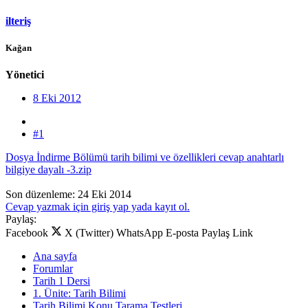
ilteriş
Kağan
Yönetici
8 Eki 2012
#1
Dosya İndirme Bölümü tarih bilimi ve özellikleri cevap anahtarlı
bilgiye dayalı -3.zip
Son düzenleme:
24 Eki 2014
Cevap yazmak için giriş yap yada kayıt ol.
Paylaş:
Facebook
X (Twitter)
WhatsApp
E-posta
Paylaş
Link
Ana sayfa
Forumlar
Tarih 1 Dersi
1. Ünite: Tarih Bilimi
Tarih Bilimi Konu Tarama Testleri