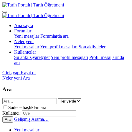
Ana sayfa
Forumlar
Yeni mesajlar
Forumlarda ara
Neler yeni
Yeni mesajlar
Yeni profil mesajları
Son aktiviteler
Kullanıcılar
Şu anki ziyaretçiler
Yeni profil mesajları
Profil mesajlarında
ara
Giriş yap
Kayıt ol
Neler yeni
Ara
Ara
Sadece başlıkları ara
Kullanıcı:
Gelişmiş Arama…
Ara
Yeni mesajlar