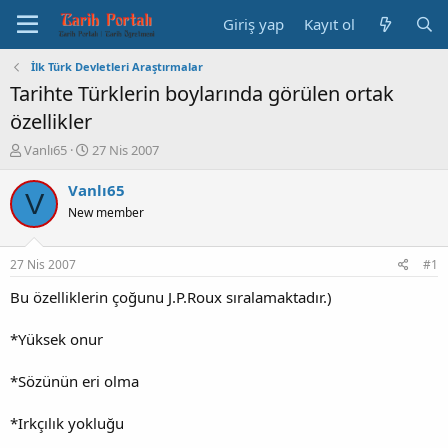
Giriş yap
Kayıt ol
İlk Türk Devletleri Araştırmalar
Tarihte Türklerin boylarında görülen ortak
özellikler
K
B
Vanlı65
27 Nis 2007
o
a
n
ş
Vanlı65
V
b
l
New member
u
a
y
n
u
g
27 Nis 2007
#1
b
ı
a
ç
Bu özelliklerin çoğunu J.P.Roux sıralamaktadır.)
ş
t
l
a
*Yüksek onur
a
r
t
i
*Sözünün eri olma
a
h
n
i
*Irkçılık yokluğu