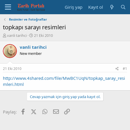
Giriş yap
Kayıt ol
Resimler ve Fotoğraflar
topkapı sarayı resimleri
K
B
vanli tarihci
21 Eki 2010
o
a
n
ş
vanli tarihci
b
l
New member
u
a
y
n
u
g
21 Eki 2010
#1
b
ı
a
ç
http://www.4shared.com/file/MwBC1UqN/topkap_saray_resi
ş
t
mleri.html
l
a
a
r
Cevap yazmak için giriş yap yada kayıt ol.
t
i
a
h
n
i
Facebook
X (Twitter)
WhatsApp
E-posta
Link
Paylaş: