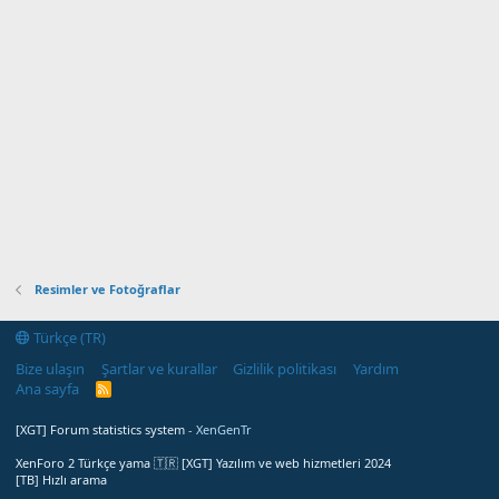
Resimler ve Fotoğraflar
Türkçe (TR)
Bize ulaşın
Şartlar ve kurallar
Gizlilik politikası
Yardım
Ana sayfa
R
S
S
[XGT] Forum statistics system
- XenGenTr
XenForo 2 Türkçe yama 🇹🇷 [XGT] Yazılım ve web hizmetleri 2024
[TB] Hızlı arama