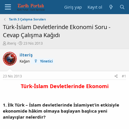
Giriş yap
Kayıt ol
Tarih 3 Çalışma Soruları
Türk-İslam Devletlerinde Ekonomi Soru -
Cevap Çalışma Kağıdı
K
B
ilteriş
23 Nis 2013
o
a
n
ş
ilteriş
b
l
Kağan
Yönetici
u
a
y
n
u
g
23 Nis 2013
#1
b
ı
a
ç
Türk-İslam Devletlerinde Ekonomi
ş
t
l
a
a
r
1. İlk Türk – İslam devletlerinde İslamiyet’in etkisiyle
t
i
a
h
ekonomide hâkim olmaya başlayan başlıca yeni
n
i
anlayışlar nelerdir?