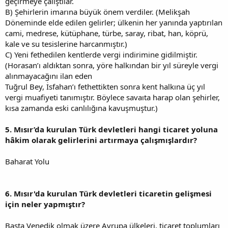
geçirmeye çalıştılar.
B) Şehirlerin imarına büyük önem verdiler. (Melikşah
Döneminde elde edilen gelirler; ülkenin her yanında yaptırılan
cami, medrese, kütüphane, türbe, saray, ribat, han, köprü,
kale ve su tesislerine harcanmıştır.)
C) Yeni fethedilen kentlerde vergi indirimine gidilmiştir.
(Horasan’ı aldıktan sonra, yöre halkından bir yıl süreyle vergi
alınmayacağını ilan eden
Tuğrul Bey, İsfahan’ı fethettikten sonra kent halkına üç yıl
vergi muafiyeti tanımıştır. Böylece savaıta harap olan şehirler,
kısa zamanda eski canlılığına kavuşmuştur.)
5. Mısır’da kurulan Türk devletleri hangi ticaret yoluna
hâkim olarak gelirlerini artırmaya çalışmışlardır?
Baharat Yolu
6. Mısır'da kurulan Türk devletleri ticaretin gelişmesi
için neler yapmıştır?
Başta Venedik olmak üzere Avrupa ülkeleri, ticaret toplumları