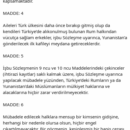
kapsamaktadır.
MADDE: 4
Aileleri Türk ülkesini daha önce bırakıp gitmiş olup da
kendileri Türkiye’de alıkonulmuş bulunan Rum halkından
vücutça sağlam erkekler, işbu Sözleşme uyarınca, Yunanistan’a
gönderilecek ilk kafileyi meydana getireceklerdir.
MADDE: 5
İşbu Sözleşmenin 9 ncu ve 10 ncu Maddelerindeki çekinceler
(ihtirazi kayıtlar) saklı kalmak üzere, işbu Sözleşme uyarınca
yapılacak mübadele yüzünden, Türkiye’deki Rumların ya da
Yunanistan’daki Müslümanların mülkiyet haklarına ve
alacaklarına hiçbir zarar verdirilmeyecektir.
MADDE: 6
Mübadele edilecek halklara mensup bir kimsenin gidişine,
herhangi bir nedenle olursa olsun, hiçbir engel
çıkartılmayacaktır. Bir göçmenin, kesinleşmiş bir hapis cezası