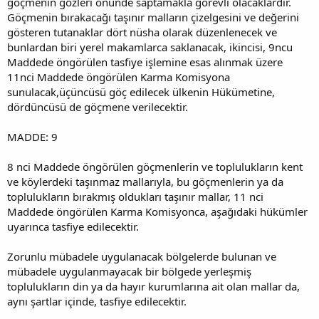
göçmenin gözleri önünde saptamakla görevli olacaklardır.
Göçmenin bırakacağı taşınır malların çizelgesini ve değerini
gösteren tutanaklar dört nüsha olarak düzenlenecek ve
bunlardan biri yerel makamlarca saklanacak, ikincisi, 9ncu
Maddede öngörülen tasfiye işlemine esas alınmak üzere
11nci Maddede öngörülen Karma Komisyona
sunulacak,üçüncüsü göç edilecek ülkenin Hükümetine,
dördüncüsü de göçmene verilecektir.
MADDE: 9
8 nci Maddede öngörülen göçmenlerin ve toplulukların kent
ve köylerdeki taşınmaz mallarıyla, bu göçmenlerin ya da
toplulukların bırakmış oldukları taşınır mallar, 11 nci
Maddede öngörülen Karma Komisyonca, aşağıdaki hükümler
uyarınca tasfiye edilecektir.
Zorunlu mübadele uygulanacak bölgelerde bulunan ve
mübadele uygulanmayacak bir bölgede yerleşmiş
toplulukların din ya da hayır kurumlarına ait olan mallar da,
aynı şartlar içinde, tasfiye edilecektir.