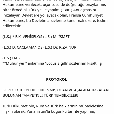
Hükümetine verilecek, üçüncüsü de doğruluğu onaylanmış
birer örneğini, Türkiye ile yapılmış Barış Antlaşmasını
imzalayan Devletlere yollayacak olan, Fransa Cumhuriyeti
Hükümetine, bu Devletin arşivlerine konulmak üzere, teslim
edilecektir.
(L.S.) * E.K. VENİSELOS (L.S.) M. İSMET
(L.S.) D. CACLAMANOS (L.S.) Dr. RIZA NUR
(L.S.) HAS
*”Mühür yeri” anlamına “Locus Sigilli” sözlerinin kısaltılışı
PROTOKOL
GEREĞİ GİBİ YETKİLİ KILINMIŞ OLAN VE AŞAĞIDA İMZALARI
BULUNAN TAMYETKİLİ TÜRK TEMSİLCİLERİ,
Türk Hükümetinin, Rum ve Türk halklarının mübadelesine
ilişkin olarak, Yunanistan’la bugünkü tarihte yapılmış