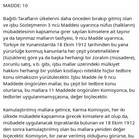
MADDE: 10
Bağıtlı Tarafların ülkelerini daha önceden bırakıp gitmiş olan
ve işbu Sözleşmenin 3 ncü Maddesi uyarınca nüfus (halkların)
mübadelesinin kapsamına girer sayılan kimselere ait taşınır
ya da taşınmaz malların tasfiyesi, 9 ncu Madde uyarınca,
Türkiye ile Yunanistan’da 18 Ekim 1912 tarihinden bu yana
yürürlüğe konmuş kanunlarla her çeşit yönetmeliklere
(tüzüklere) göre ya da başka herhangi bir zoralım (müsadere),
zorunlu satış, v.b. gibi, işbu mallar üzerindeki mülkiyet
hakkını herhangi bir yoldan kısıtlayıcı nitelikte hiçbir tedbire
konu olmaksızın yürütülecektir. İşbu Madde ile 9 ncu
Maddede öngörülen mallar, bu çeşit bir tedbire konu
olurlarsa, bu mallara 11 Maddede öngörülen Komisyonca, bu
tedbirler uygulanmamışçasına, değer biçilecektir.
Kamulaştırılmış mallara gelince, Karma Komisyon, her iki
ülkede mübadele kapsamına girecek kimselere ait olup da,
mübadele uygulanacak topraklarda bulunan ve 18 Ekim 1912
den sonra kamulaştırılmış olan bu mallara yeniden değer
biçecektir. Komisyon, bir zarar verilmiş olduğunu görürse, bu