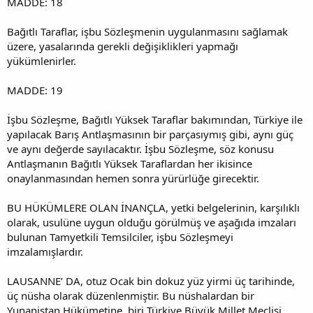
MADDE: 18
Bağıtlı Taraflar, işbu Sözleşmenin uygulanmasını sağlamak
üzere, yasalarında gerekli değişiklikleri yapmağı
yükümlenirler.
MADDE: 19
İşbu Sözleşme, Bağıtlı Yüksek Taraflar bakımından, Türkiye ile
yapılacak Barış Antlaşmasının bir parçasıymış gibi, aynı güç
ve aynı değerde sayılacaktır. İşbu Sözleşme, söz konusu
Antlaşmanın Bağıtlı Yüksek Taraflardan her ikisince
onaylanmasından hemen sonra yürürlüğe girecektir.
BU HÜKÜMLERE OLAN İNANÇLA, yetki belgelerinin, karşılıklı
olarak, usulüne uygun olduğu görülmüş ve aşağıda imzaları
bulunan Tamyetkili Temsilciler, işbu Sözleşmeyi
imzalamışlardır.
LAUSANNE’ DA, otuz Ocak bin dokuz yüz yirmi üç tarihinde,
üç nüsha olarak düzenlenmiştir. Bu nüshalardan bir
Yunanistan Hükümetine, biri Türkiye Büyük Millet Meclisi