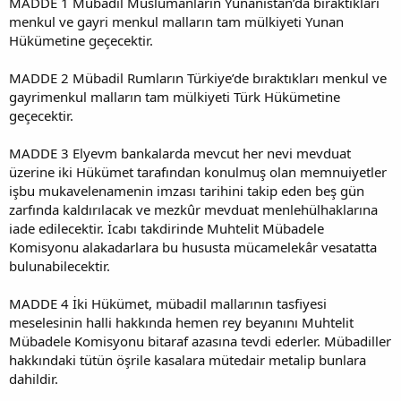
MADDE 1 Mübadil Müslümanların Yunanistan’da bıraktıkları
menkul ve gayri menkul malların tam mülkiyeti Yunan
Hükümetine geçecektir.
MADDE 2 Mübadil Rumların Türkiye’de bıraktıkları menkul ve
gayrimenkul malların tam mülkiyeti Türk Hükümetine
geçecektir.
MADDE 3 Elyevm bankalarda mevcut her nevi mevduat
üzerine iki Hükümet tarafından konulmuş olan memnuiyetler
işbu mukavelenamenin imzası tarihini takip eden beş gün
zarfında kaldırılacak ve mezkûr mevduat menlehülhaklarına
iade edilecektir. İcabı takdirinde Muhtelit Mübadele
Komisyonu alakadarlara bu hususta mücamelekâr vesatatta
bulunabilecektir.
MADDE 4 İki Hükümet, mübadil mallarının tasfiyesi
meselesinin halli hakkında hemen rey beyanını Muhtelit
Mübadele Komisyonu bitaraf azasına tevdi ederler. Mübadiller
hakkındaki tütün öşrile kasalara mütedair metalip bunlara
dahildir.