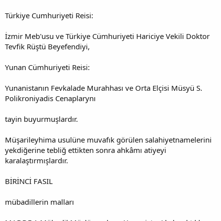
Türkiye Cumhuriyeti Reisi:
İzmir Meb'usu ve Türkiye Cümhuriyeti Hariciye Vekili Doktor
Tevfik Rüştü Beyefendiyi,
Yunan Cümhuriyeti Reisi:
Yunanistanın Fevkalade Murahhası ve Orta Elçisi Müsyü S.
Polikroniyadis Cenaplarynı
tayin buyurmuşlardır.
Müşarileyhima usulüne muvafık görülen salahiyetnamelerini
yekdiğerine tebliğ ettikten sonra ahkâmı atiyeyi
karalaştırmışlardır.
BİRİNCİ FASIL
mübadillerin malları