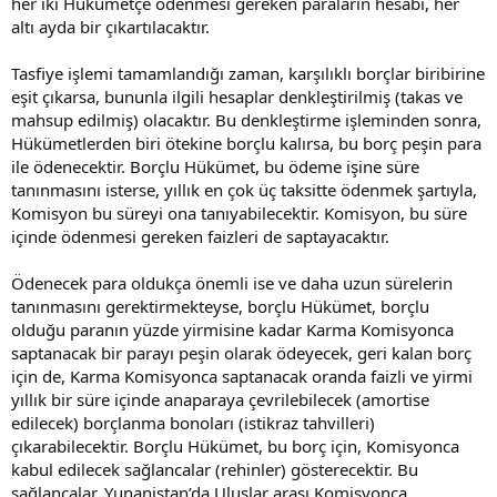
her iki Hükümetçe ödenmesi gereken paraların hesabı, her
altı ayda bir çıkartılacaktır.
Tasfiye işlemi tamamlandığı zaman, karşılıklı borçlar biribirine
eşit çıkarsa, bununla ilgili hesaplar denkleştirilmiş (takas ve
mahsup edilmiş) olacaktır. Bu denkleştirme işleminden sonra,
Hükümetlerden biri ötekine borçlu kalırsa, bu borç peşin para
ile ödenecektir. Borçlu Hükümet, bu ödeme işine süre
tanınmasını isterse, yıllık en çok üç taksitte ödenmek şartıyla,
Komisyon bu süreyi ona tanıyabilecektir. Komisyon, bu süre
içinde ödenmesi gereken faizleri de saptayacaktır.
Ödenecek para oldukça önemli ise ve daha uzun sürelerin
tanınmasını gerektirmekteyse, borçlu Hükümet, borçlu
olduğu paranın yüzde yirmisine kadar Karma Komisyonca
saptanacak bir parayı peşin olarak ödeyecek, geri kalan borç
için de, Karma Komisyonca saptanacak oranda faizli ve yirmi
yıllık bir süre içinde anaparaya çevrilebilecek (amortise
edilecek) borçlanma bonoları (istikraz tahvilleri)
çıkarabilecektir. Borçlu Hükümet, bu borç için, Komisyonca
kabul edilecek sağlancalar (rehinler) gösterecektir. Bu
sağlancalar, Yunanistan’da Uluslar arası Komisyonca,