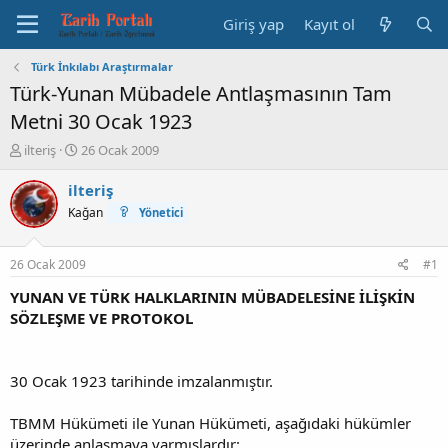
Giriş yap
Kayıt ol
Türk İnkılabı Araştırmalar
Türk-Yunan Mübadele Antlaşmasının Tam
Metni 30 Ocak 1923
K
B
ilteriş
26 Ocak 2009
o
a
n
ş
ilteriş
b
l
Kağan
Yönetici
u
a
y
n
u
g
26 Ocak 2009
#1
b
ı
a
ç
YUNAN VE TÜRK HALKLARININ MÜBADELESİNE İLİŞKİN
ş
t
SÖZLEŞME VE PROTOKOL
l
a
a
r
t
i
30 Ocak 1923 tarihinde imzalanmıştır.
a
h
n
i
TBMM Hükümeti ile Yunan Hükümeti, aşağıdaki hükümler
üzerinde anlaşmaya varmışlardır: