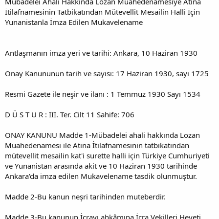
Mübadelei Ahali Hakkında Lozan Muahedenamesiye Atina
İtilafnamesinin Tatbikatından Mütevellit Mesailin Halli İçin
Yunanistanla İmza Edilen Mukavelename
Antlaşmanın imza yeri ve tarihi: Ankara, 10 Haziran 1930
Onay Kanununun tarih ve sayısı: 17 Haziran 1930, sayı 1725
Resmi Gazete ile neşir ve ilanı : 1 Temmuz 1930 Sayı 1534
D Ü S T U R : III. Ter. Cilt 11 Sahife: 706
ONAY KANUNU Madde 1-Mübadelei ahali hakkında Lozan
Muahedenamesi ile Atina İtilafnamesinin tatbikatından
mütevellit mesailin kat'i surette halli için Türkiye Cumhuriyeti
ve Yunanistan arasında akit ve 10 Haziran 1930 tarihinde
Ankara'da imza edilen Mukavelename tasdik olunmuştur.
Madde 2-Bu kanun neşri tarihinden muteberdir.
Madde 3-Bu kanunun İcrayı ahkâmına İcra Vekilleri Heyeti