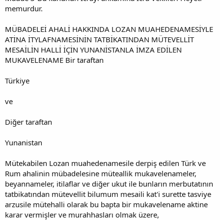
memurdur.
MÜBADELEİ AHALİ HAKKINDA LOZAN MUAHEDENAMESİYLE
ATİNA İTYLAFNAMESİNİN TATBİKATINDAN MÜTEVELLİT
MESAİLİN HALLİ İÇİN YUNANİSTANLA İMZA EDİLEN
MUKAVELENAME Bir taraftan
Türkiye
ve
Diğer taraftan
Yunanistan
Mütekabilen Lozan muahedenamesile derpiş edilen Türk ve
Rum ahalinin mübadelesine müteallik mukavelenameler,
beyannameler, itilaflar ve diğer ukut ile bunların merbutatının
tatbikatından mütevellit bilumum mesaili kat'i surette tasviye
arzusile mütehalli olarak bu bapta bir mukavelename aktine
karar vermişler ve murahhasları olmak üzere,