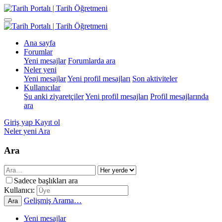
Ana sayfa
Forumlar
Yeni mesajlar
Forumlarda ara
Neler yeni
Yeni mesajlar
Yeni profil mesajları
Son aktiviteler
Kullanıcılar
Şu anki ziyaretçiler
Yeni profil mesajları
Profil mesajlarında
ara
Giriş yap
Kayıt ol
Neler yeni
Ara
Ara
Sadece başlıkları ara
Kullanıcı:
Gelişmiş Arama…
Ara
Yeni mesajlar