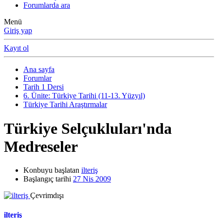
Forumlarda ara
Menü
Giriş yap
Kayıt ol
Ana sayfa
Forumlar
Tarih 1 Dersi
6. Ünite: Türkiye Tarihi (11-13. Yüzyıl)
Türkiye Tarihi Araştırmalar
Türkiye Selçukluları'nda
Medreseler
Konbuyu başlatan
ilteriş
Başlangıç tarihi
27 Nis 2009
Çevrimdışı
ilteriş