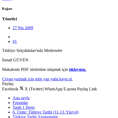
Kağan
Yönetici
27 Nis 2009
#1
Türkiye Selçukluları'nda Medreseler
İsmail GÜVEN
Makalenin PDF sürümüne ulaşmak için
tıklayınız.
Cevap yazmak için giriş yap yada kayıt ol.
Paylaş:
Facebook
X (Twitter)
WhatsApp
E-posta
Paylaş
Link
Ana sayfa
Forumlar
Tarih 1 Dersi
6. Ünite: Türkiye Tarihi (11-13. Yüzyıl)
Türkiye Tarihi Araştırmalar