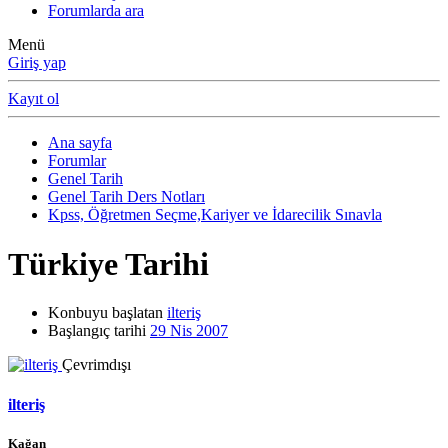
Forumlarda ara
Menü
Giriş yap
Kayıt ol
Ana sayfa
Forumlar
Genel Tarih
Genel Tarih Ders Notları
Kpss, Öğretmen Seçme,Kariyer ve İdarecilik Sınavla
Türkiye Tarihi
Konbuyu başlatan
ilteriş
Başlangıç tarihi
29 Nis 2007
Çevrimdışı
ilteriş
Kağan