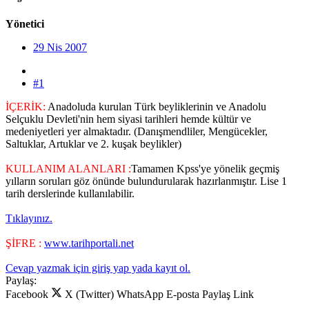
Yönetici
29 Nis 2007
#1
İÇERİK:
Anadoluda kurulan Türk beyliklerinin ve Anadolu
Selçuklu Devleti'nin hem siyasi tarihleri hemde kültür ve
medeniyetleri yer almaktadır. (Danışmendliler, Mengücekler,
Saltuklar, Artuklar ve 2. kuşak beylikler)
KULLANIM ALANLARI :
Tamamen Kpss'ye yönelik geçmiş
yılların soruları göz önünde bulundurularak hazırlanmıştır. Lise 1
tarih derslerinde kullanılabilir.
Tıklayınız.
ŞİFRE :
www.tarihportali.net
Cevap yazmak için giriş yap yada kayıt ol.
Paylaş:
Facebook
X (Twitter)
WhatsApp
E-posta
Paylaş
Link