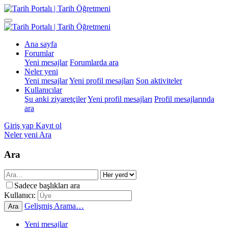
Ana sayfa
Forumlar
Yeni mesajlar
Forumlarda ara
Neler yeni
Yeni mesajlar
Yeni profil mesajları
Son aktiviteler
Kullanıcılar
Şu anki ziyaretçiler
Yeni profil mesajları
Profil mesajlarında
ara
Giriş yap
Kayıt ol
Neler yeni
Ara
Ara
Sadece başlıkları ara
Kullanıcı:
Gelişmiş Arama…
Ara
Yeni mesajlar