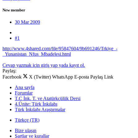
New member
30 Mar 2009
#1
http://www.4shared.com/file/95847604/9b691246/Trkiye_-
_Yunanistan_Nfus_Mbadelesi.html
Cevap yazmak için giriş yap yada kayıt ol.
Paylaş:
Facebook
X (Twitter)
WhatsApp
E-posta
Paylaş
Link
Ana sayfa
Forumlar
T.C İnk. T. ve Atatürkçülük Dersi
4.Ünite: Türk İnkılabı
Türk İnkılabı Araştırmalar
Türkçe (TR)
Bize ulaşın
Şartlar ve kurallar