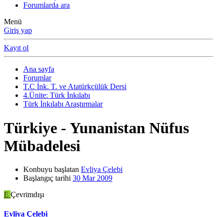
Forumlarda ara
Menü
Giriş yap
Kayıt ol
Ana sayfa
Forumlar
T.C İnk. T. ve Atatürkçülük Dersi
4.Ünite: Türk İnkılabı
Türk İnkılabı Araştırmalar
Türkiye - Yunanistan Nüfus
Mübadelesi
Konbuyu başlatan
Evliya Çelebi
Başlangıç tarihi
30 Mar 2009
E
Çevrimdışı
Evliya Çelebi