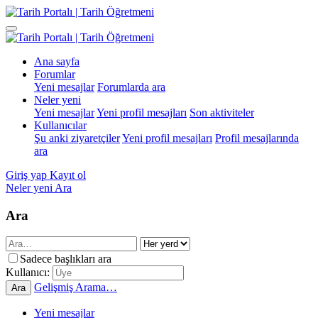
Ana sayfa
Forumlar
Yeni mesajlar
Forumlarda ara
Neler yeni
Yeni mesajlar
Yeni profil mesajları
Son aktiviteler
Kullanıcılar
Şu anki ziyaretçiler
Yeni profil mesajları
Profil mesajlarında
ara
Giriş yap
Kayıt ol
Neler yeni
Ara
Ara
Sadece başlıkları ara
Kullanıcı:
Gelişmiş Arama…
Ara
Yeni mesajlar