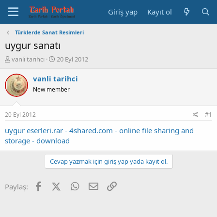
Giriş yap
Kayıt ol
Türklerde Sanat Resimleri
uygur sanatı
K
B
vanli tarihci
20 Eyl 2012
o
a
n
ş
vanli tarihci
b
l
New member
u
a
y
n
u
g
20 Eyl 2012
#1
b
ı
a
ç
uygur eserleri.rar - 4shared.com - online file sharing and
ş
t
storage - download
l
a
a
r
Cevap yazmak için giriş yap yada kayıt ol.
t
i
a
h
n
i
Facebook
X (Twitter)
WhatsApp
E-posta
Link
Paylaş: