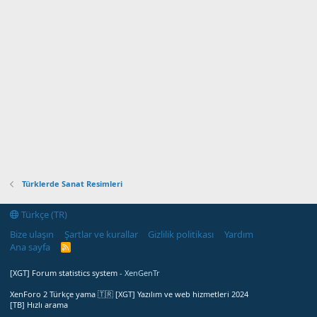
Türklerde Sanat Resimleri
Türkçe (TR)
Bize ulaşın
Şartlar ve kurallar
Gizlilik politikası
Yardım
Ana sayfa
R
S
S
[XGT] Forum statistics system
- XenGenTr
XenForo 2 Türkçe yama 🇹🇷 [XGT] Yazılım ve web hizmetleri 2024
[TB] Hızlı arama