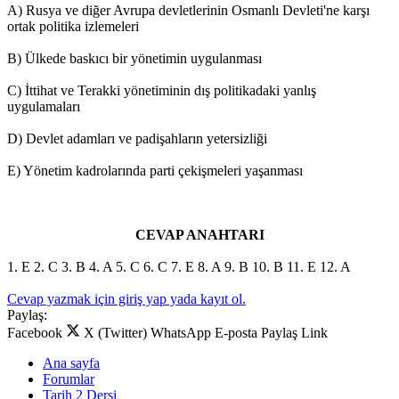
A) Rusya ve diğer Avrupa devletlerinin Osmanlı Devleti'ne karşı
ortak politika izlemeleri
B) Ülkede baskıcı bir yönetimin uygulanması
C) İttihat ve Terakki yönetiminin dış politikadaki yanlış
uygulamaları
D) Devlet adamları ve padişahların yetersizliği
E) Yönetim kadrolarında parti çekişmeleri yaşanması
CEVAP ANAHTARI
1. E 2. C 3. B 4. A 5. C 6. C 7. E 8. A 9. B 10. B 11. E 12. A
Cevap yazmak için giriş yap yada kayıt ol.
Paylaş:
Facebook
X (Twitter)
WhatsApp
E-posta
Paylaş
Link
Ana sayfa
Forumlar
Tarih 2 Dersi