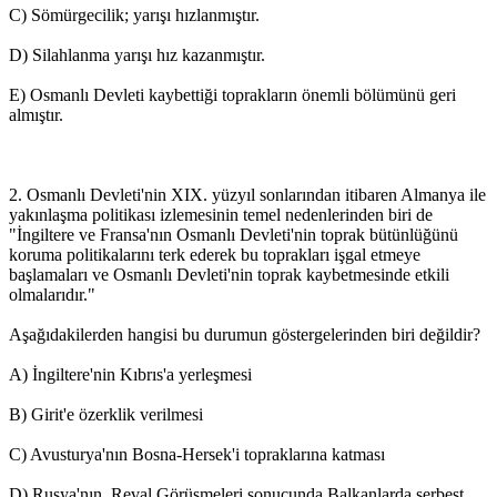
C) Sömürgecilik; yarışı hızlanmıştır.
D) Silahlanma yarışı hız kazanmıştır.
E) Osmanlı Devleti kaybettiği toprakların önemli bölümünü geri
almıştır.
2. Osmanlı Devleti'nin XIX. yüzyıl sonlarından itibaren Almanya ile
yakınlaşma politikası izlemesinin temel nedenlerinden biri de
"İngiltere ve Fransa'nın Osmanlı Devleti'nin toprak bütünlüğünü
koruma politikalarını terk ederek bu toprakları işgal etmeye
başlamaları ve Osmanlı Devleti'nin toprak kaybetmesinde etkili
olmalarıdır."
Aşağıdakilerden hangisi bu durumun göstergelerinden biri değildir?
A) İngiltere'nin Kıbrıs'a yerleşmesi
B) Girit'e özerklik verilmesi
C) Avusturya'nın Bosna-Hersek'i topraklarına katması
D) Rusya'nın, Reval Görüşmeleri sonucunda Balkanlarda serbest