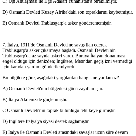
C) Uşi Antlaşması ile Ege Adaları Yunanistan'a bırakılmıştır.
D) Osmanlı Devleti Kuzey Afrika'daki son topraklarını kaybetmiştir.
E) Osmanlı Devleti Trablusgarp'a asker gönderememiştir.
7. İtalya, 1911'de Osmanlı Devleti'ne savaş ilan ederek
Trablusgarp'a asker çıkarmaya başladı. Osmanlı Devleti'nin
Trablusgarp'da az sayıda askeri vardı. Buraya İtalyan donanması
engel olduğu için denizden; İngiltere, Mısır'dan geçiş izni vermediği
için karadan yardım gönderilemiyordu.
Bu bilgilere göre, aşağıdaki yargılardan hangisine yarılamaz?
A) Osmanlı Devleti'nin bölgedeki gücü zayıflamıştır.
B) İtalya Akdeniz'de güçlenmiştir.
C Osmanlı Devleti'nin toprak bütünlüğü tehlikeye girmiştir.
D) İngiltere İtalya'ya siyasi destek sağlamıştır.
E) İtalya ile Osmanlı Devleti arasındaki savaşlar uzun süre devam