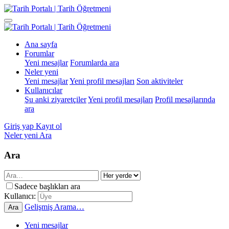
Ana sayfa
Forumlar
Yeni mesajlar
Forumlarda ara
Neler yeni
Yeni mesajlar
Yeni profil mesajları
Son aktiviteler
Kullanıcılar
Şu anki ziyaretçiler
Yeni profil mesajları
Profil mesajlarında
ara
Giriş yap
Kayıt ol
Neler yeni
Ara
Ara
Sadece başlıkları ara
Kullanıcı:
Gelişmiş Arama…
Ara
Yeni mesajlar