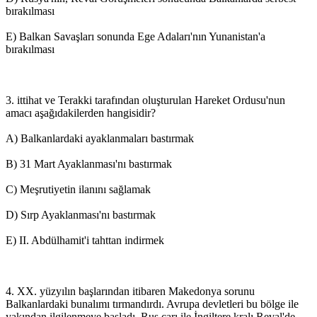
bırakılması
E) Balkan Savaşları sonunda Ege Adaları'nın Yunanistan'a
bırakılması
3. ittihat ve Terakki tarafından oluşturulan Hareket Ordusu'nun
amacı aşağıdakilerden hangisidir?
A) Balkanlardaki ayaklanmaları bastırmak
B) 31 Mart Ayaklanması'nı bastırmak
C) Meşrutiyetin ilanını sağlamak
D) Sırp Ayaklanması'nı bastırmak
E) II. Abdülhamit'i tahttan indirmek
4. XX. yüzyılın başlarından itibaren Makedonya sorunu
Balkanlardaki bunalımı tırmandırdı. Avrupa devletleri bu bölge ile
yakından ilgilenmeye başladı. Rus çarı ile İngiltere kralı Reval'de