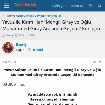
Giriş yap
Kayıt ol
Dünya Gücü Osmanlı Devleti Araştırmalar
Yavuz ile Kırım Hanı Mengli Giray ve Oğlu
Muhammed Giray Arasında Geçen 2 Konuşm
K
B
ilteriş
8 Tem 2009
o
a
n
ş
ilteriş
b
l
Kağan
Yönetici
u
a
y
n
u
g
8 Tem 2009
#1
b
ı
a
ç
Yavuz Sultan Selim ile Kırım Hanı Mengli Giray ve Oğlu
ş
t
Muhammed Giray Arasında Geçen İki Konuşma
l
a
a
r
UĞUR, Ahmet
t
i
a
h
Az müddette çok iş itmiş idi
n
i
Sayesi olmuş idi alem-gir
Şems-i asr idi asırda şemsin