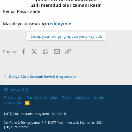
Zılli memdud olur zamanı kasir
Kemal Paşa - Zade
Makaleye ulaşmak için
tıklayınız.
Cevap yazmak için giriş yap yada kayıt ol.
Facebook
X (Twitter)
WhatsApp
E-posta
Link
Paylaş:
Dünya Gücü Osmanlı Devleti Araştırmalar
Türkçe (TR)
Bize ulaşın
Şartlar ve kurallar
Gizlilik politikası
Yardım
Ana sayfa
R
S
S
[XGT] Forum statistics system
- XenGenTr
XenForo 2 Türkçe yama 🇹🇷 [XGT] Yazılım ve web hizmetleri 2024
[TB] Hızlı arama