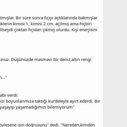
tmışlar. Bir süre sonra fıçıyı açtıklarında bakmışlar
iklerin kimisi 1, kimisi 2 cm. açılmış ama hiçbiri
ltseydi çoktan fıçıdan çıkmış olurdu. Kişi enerjisini
rsunuz. Düşünüzde masmavi bir deniz,altın rengi
..."
bı verdi:
bizi boyunlarımıza taktığı kurdeleyle ayırt ederdi. Bir
r yaşayıp yaşamadığımızı bilemiyorum"
le söylesene işin doğrusunu" dedi. "Nereden,kimden