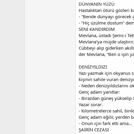
DÜNYANIN YÜZÜ
Hastalıktan ötürü gözleri k
- “Bende dünyayı görecek g
- “Hiç üzülme dostum” demi
SENİ KANDIRDIM
Mevlana, üstadı Şems-i Tebr
Mevlana’ya müjde ulaştırır.
Cübbeyi alıp giderken akıl
der Mevlana, “Ben o işin y
DENİZYILDIZI
Yazı yazmak için okyanus sa
kişinin sahile vuran deniz
- Neden denizyıldızlarını 
Genç adam yanıtlar:
- Birazdan güneş yükselip 
Yazar sorar:
- Kilometrelerce sahil, binl
Genç adam eğilir, yerden bi
- Onun için fark etti ama…
ŞAİRİN CEZASI