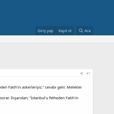
Giriş yap
Kayıt ol
Ara
#1
den Fatih’in askerleriyiz.” cevabı gelir. Melekler
 sorar. Dışarıdan; “İstanbul’u fetheden Fatih’in