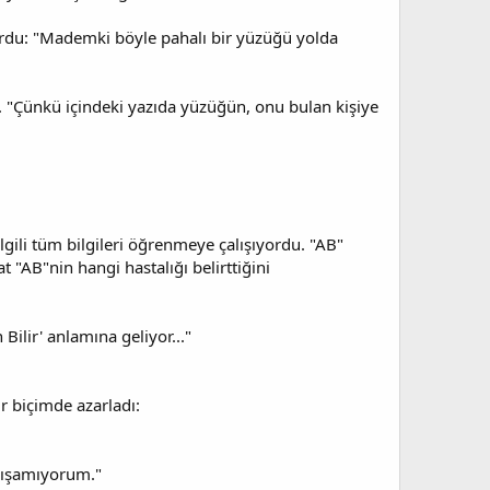
sordu: "Mademki böyle pahalı bir yüzüğü yolda
 "Çünkü içindeki yazıda yüzüğün, onu bulan kişiye
lgili tüm bilgileri öğrenmeye çalışıyordu. "AB"
t "AB"nin hangi hastalığı belirttiğini
Bilir' anlamına geliyor..."
r biçimde azarladı:
alışamıyorum."