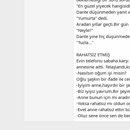
"En güzel yiyecek hangisidi
Dante düşünmeden yanıt v
"Yumurta" dedi.
Aradan yıllar geçti.Bir gü
"Neyle?"
Dante yine hiç düşünmeden
"Tuzla..."
RAHATSIZ ETMİŞ
Evin telefonu sabaha karşı 
annesine aitti. Telaşlandı,k
-Nasılsın oğum iyi misin?
Oğlu şaşkın bir ifade ile ce
-İyiyim anne,hayırdır bir şe
-Biz iyiyiz yavrum.Bir şey
-Anne bunun için mi aradı
-Yoksa rahatsız mı oldun 
-Evet anne rahatsız ettin biz
-Otuz sene önce sen de be