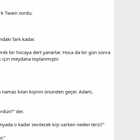
ark Twain sordu:
ndaki fark kadar.
rek bir hocaya dert yanarlar. Hoca da bir gün sonra
 için meydana toplanmıştır.
da namaz kılan kişinin önünden geçer. Adam,
ördün?” der.
ünyada o kadar sevilecek kişi varken neden terzi?”
r.”