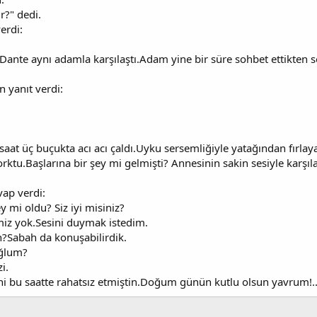
r?" dedi.
erdi:
n Dante aynı adamla karşılaştı.Adam yine bir süre sohbet ettikten 
 yanıt verdi:
saat üç buçukta acı acı çaldı.Uyku sersemliğiyle yatağından fırla
orktu.Başlarına bir şey mi gelmişti? Annesinin sakin sesiyle karşıla
vap verdi:
y mi oldu? Siz iyi misiniz?
imiz yok.Sesini duymak istedim.
n?Sabah da konuşabilirdik.
oğlum?
i.
ni bu saatte rahatsız etmiştin.Doğum günün kutlu olsun yavrum!.