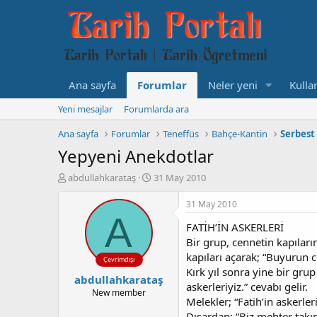
Ana sayfa
Forumlar
Neler yeni
Kullan
Yeni mesajlar
Forumlarda ara
Ana sayfa
Forumlar
Teneffüs
Bahçe-Kantin
Serbest
Yepyeni Anekdotlar
K
B
abdullahkarataş
31 May 2010
o
a
n
ş
31 May 2010
b
l
A
FATİH’İN ASKERLERİ
u
a
y
n
Bir grup, cennetin kapıların
u
g
kapıları açarak; “Buyurun c
Çevrimdışı
b
ı
Kırk yıl sonra yine bir grup
abdullahkarataş
a
ç
askerleriyiz.” cevabı gelir.
ş
t
New member
Melekler; “Fatih’in askerleri
l
a
Dışardan; “Biz mehter takım