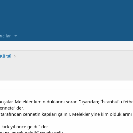
ıcılar
 Kürsü
ı çalar. Melekler kim olduklarını sorar. Dışarıdan; “İstanbul’u fethe
ennete” der.
 tarafından cennetin kapıları çalınır. Melekler yine kim olduklarını
 kırk yıl önce geldi.” der.
ıyız, ancak geldik” cevabı gelir.