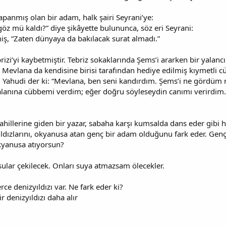
apanmış olan bir adam, halk şairi Seyrani’ye:
öz mü kaldı?” diye şikâyette bulununca, söz eri Seyrani:
ş, “Zaten dünyaya da bakılacak surat almadı.”
izi’yi kaybetmiştir. Tebriz sokaklarında Şems’i ararken bir yalancı
 Mevlana da kendisine birisi tarafından hediye edilmiş kıymetli cü
lı Yahudi der ki: “Mevlana, ben seni kandırdım. Şems’i ne gördüm 
alanına cübbemi verdim; eğer doğru söyleseydin canımı verirdim.
hillerine giden bir yazar, sabaha karşı kumsalda dans eder gibi ha
yıldızlarını, okyanusa atan genç bir adam olduğunu fark eder. Gen
okyanusa atıyorsun?
sular çekilecek. Onları suya atmazsam ölecekler.
erce denizyıldızı var. Ne fark eder ki?
r denizyıldızı daha alır