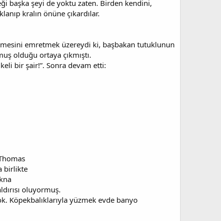
i başka şeyi de yoktu zaten. Birden kendini,
klanıp kralın önüne çıkardılar.
erilmesini emretmek üzereydi ki, başbakan tutuklunun
muş olduğu ortaya çıkmıştı.
i bir şair!”. Sonra devam etti:
u Thomas
 birlikte
ikna
aldırısı oluyormuş.
yok. Köpekbalıklarıyla yüzmek evde banyo