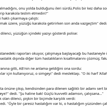
çalmadığını, onu yolda bulduğunu ileri sürdü.Polis bir kez daha 
rip karakola teslim etmedin?"
 haklı çıkarmaya çalıştı:
mak üzere, yüzüğü karakola getirirken son anda vazgeçtim" dedi.
ilenci, yüzüğün içindeki yazıyı gösterdi polise:
stanedeki raporları okuyor, çalışmaya başlayacağı bu hastaneyle i
astalık dışında diğer tüm hastalıkların kısaltmalarını çözmüş; faka
anına gitti, AB'nin ne anlama geldiğini ona sordu:
r için kullanıyoruz, o simgeyi" dedi meslektaşı. "O iki harf 'Allah 
a önüne çıkıp, kendisinden para dilenen sağlıklı bir adamı sert bi
?" dedi. "Şu haline bak! Güçlü kuvvetli adamsın, çalışsana..."
 olan dilenci, pişkin bir biçimde karşılık verdi:
di. "Öyle bir çaresiz hastalığım var ki, o hastalığım yüzünden ç