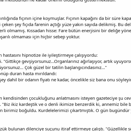
lınlığında fıçının içine koymuşlar. Fıçının kapağını da bir süre kapa
i çeken şey fıçıda farenin açtığı yüze yakın sayıda delikmiş. Bu del
erli olmamış. Kıssadan hisse: Fare bütün enerjisini bir deliğe yöne
aşarılı olmaması için hiçbir sebep yoktur.
lan hastasını hipnotize ile iyileştirmeye çalışıyordu:
. "Gittikçe gevşiyorsunuz...Organlarınız ağırlaşıyor, artık uyuyo
yorsunuz... Çok güzel bir tatilin başlangıcındasınız..."
önüp duran hasta mırıldandı:
şey dahil bir odanın fiyatı ne kadar, öncelikle siz bana onu söyleyin
 kendisinden çocukluğunu anlatmasını isteyen gazeteciye şu ceva
i. "Biz ikiz kardeştik ve o denli ikimize benzerdik ki, annemiz bile 
en birimiz boğuldu. Kurdelelerimizi çıkartmıştık. O gün bugündü
üzük bulunan dilenciye suçunu itiraf ettirmeye çalıştı. "Güzellik