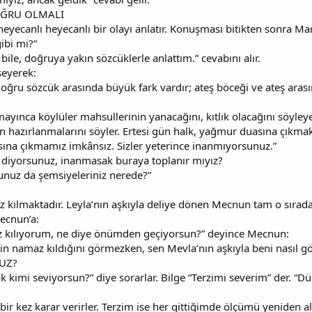
ĞRU OLMALI
heyecanlı heyecanlı bir olayı anlatır. Konuşması bitikten sonra M
gibi mi?”
e bile, doğruya yakın sözcüklerle anlattım.” cevabını alır.
seyerek:
oğru sözcük arasında büyük fark vardır; ateş böceği ve ateş arası
ınca köylüler mahsullerinin yanacağını, kıtlık olacağını söyleye
 hazırlanmalarını söyler. Ertesi gün halk, yağmur duasına çıkmak
na çıkmamız imkânsız. Sizler yeterince inanmıyorsunuz.”
 diyorsunuz, inanmasak buraya toplanır mıyız?
nuz da şemsiyeleriniz nerede?”
z kılmaktadır. Leyla’nın aşkıyla deliye dönen Mecnun tam o sıra
ecnun’a:
kılıyorum, ne diye önümden geçiyorsun?” deyince Mecnun:
nin namaz kıldığını görmezken, sen Mevla’nın aşkıyla beni nasıl g
UZ?
 kimi seviyorsun?” diye sorarlar. Bilge “Terzimi severim” der. “D
r kez karar verirler. Terzim ise her gittiğimde ölçümü yeniden alı