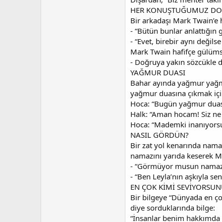
a
r
t
i
HER KONUŞTUĞUMUZ DO
a
h
Bir arkadaşı Mark Twain’e 
n
i
- “Bütün bunlar anlattığın 
- “Evet, birebir aynı değils
Mark Twain hafifçe gülüm
- Doğruya yakın sözcükle d
YAĞMUR DUASI
Bahar ayında yağmur yağmay
yağmur duasına çıkmak için
Hoca: “Bugün yağmur duası
Halk: “Aman hocam! Siz ne
Hoca: “Mademki inanıyorsu
NASIL GÖRDÜN?
Bir zat yol kenarında nama
namazını yarıda keserek M
- “Görmüyor musun namaz 
- “Ben Leyla’nın aşkıyla se
EN ÇOK KİMİ SEVİYORSUN
Bir bilgeye “Dünyada en çok
diye sorduklarında bilge:
“İnsanlar benim hakkımda bi