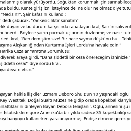
rmalanmış olarak yürüyordu. Soğuktan korunmak için sarınabileceğ
nda buldu. Kente giriş izni isteyince de, ne olur ne olmaz diye tutu
”Necisin?”. Şair kafasını kullandı:
dedi çabucak, “Yankesiciliktir sanatım”.
sızlık duyan ve bu durum karşısında rahatlayan kral, Şair’in salıv
i önerdi. Böylece şairin parmak uçlarının düzlenmiş ve nasır tut
edi kral, “Ben demiştim size! Bir hece sayma düşkünü bu… Tehlikel
şıma Alışkanlığından Kurtarma İşleri Lordu’na havale edin.”
Harika Cezalar Yaratma Sorumlusu:
diyerek araya girdi, “Daha şiddetli bir ceza önereceğim izninizle.”
ddetli ceza?” diye sordu kral.
aya devam etsin.”
aşayan halkla ilişkiler uzmanı Deboro Shulz'un 10 yaşındaki oğl
te Key West'teki Doğal Sualtı Müzesine gidip orada köpekbalıklarıyla
lattıklarını dinleyen Bayan Debora telaşlanır. Oğlu, annesini şu 
! İstatistiklere göre Amerika'da bir yılda sadece 35 köpekbalığı s
n kişi banyoyu kullanırken yaralanıyormuş. Endişe etmene gerek 
kna metodunun ne kadar önemli olduğunu göstermektedir.