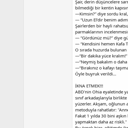
Şair, derin düşüncelere sa
bilmediği bir kentin kapısı
—Kimsin?” diye sordu kral, 
— “Uzun El’dir benim adım” 
Şairlerden bir hayli rahat
parmaklarının incelenmesin
— “Gördünüz mü?” diye gürl
— “Kendisini hemen Kafa Ta
O sırada huzurda bulunan 
—“Bir dakika yüce kralım!” 
—“Neymiş bakalım o daha şi
—“Bırakınız o kafayı taşım
Öyle buyruk verildi…
İKNA ETMEK!!!
ABD'nin Ohia eyaletinde y
sınıf arkadaşlarıyla birlik
yüzerler. Akşam, oğlunun an
metoduyla rahatlatır: "Anne
Fakat 1 yılda 30 bini aşkı
yapmaktan daha az riskli."
Bu örnek bize, eğitimde i