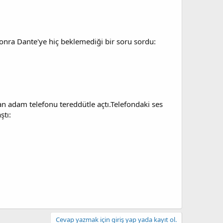
sonra Dante'ye hiç beklemediği bir soru sordu:
yan adam telefonu tereddütle açtı.Telefondaki ses
ştı:
.
Cevap yazmak için giriş yap yada kayıt ol.