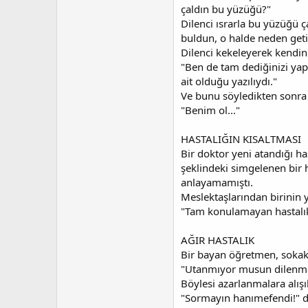
çaldın bu yüzüğü?"
Dilenci ısrarla bu yüzüğü 
buldun, o halde neden geti
Dilenci kekeleyerek kendini
"Ben de tam dediğinizi yap
ait olduğu yazılıydı."
Ve bunu söyledikten sonra d
"Benim ol..."
HASTALIĞIN KISALTMASI
Bir doktor yeni atandığı ha
şeklindeki simgelenen bir h
anlayamamıştı.
Meslektaşlarından birinin y
"Tam konulamayan hastalıkla
AĞIR HASTALIK
Bir bayan öğretmen, sokakt
"Utanmıyor musun dilenmeye
Böylesi azarlanmalara alışık
"Sormayın hanımefendi!" de