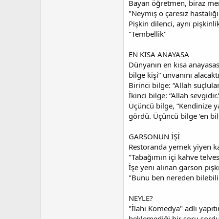
Bayan öğretmen, biraz mer
"Neymiş o çaresiz hastalığı
Pişkin dilenci, aynı pişkinli
"Tembellik"
EN KISA ANAYASA
Dünyanın en kısa anayasasın
bilge kişi” unvanını alacaktı
Birinci bilge: “Allah suçlu
İkinci bilge: “Allah sevgidi
Üçüncü bilge, “Kendinize ya
gördü. Üçüncü bilge ‘en bil
GARSONUN İŞİ
Restoranda yemek yiyen kad
"Tabağımın içi kahve telve
İşe yeni alınan garson pişki
"Bunu ben nereden bilebiliri
NEYLE?
"İlahi Komedya" adlı yapıtı
beklemediği bir soru sordu