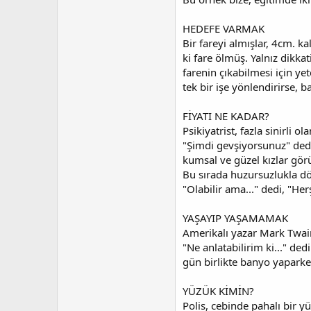
HEDEFE VARMAK
Bir fareyi almışlar, 4cm. ka
ki fare ölmüş. Yalnız dikkat
farenin çıkabilmesi için yet
tek bir işe yönlendirirse, b
FİYATI NE KADAR?
Psikiyatrist, fazla sinirli o
"Şimdi gevşiyorsunuz" dedi
kumsal ve güzel kızlar görü
Bu sırada huzursuzlukla d
"Olabilir ama..." dedi, "Her
YAŞAYIP YAŞAMAMAK
Amerikalı yazar Mark Twain
"Ne anlatabilirim ki..." ded
gün birlikte banyo yapark
YÜZÜK KİMİN?
Polis, cebinde pahalı bir y