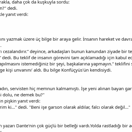
akla, daha çok da kuşkuyla sordu:
n?" dedi.
kle yanıt verdi:
ı yazmak üzere üç bilge bir araya gelir. İnsanın hareket ve davran
.
ları cezalandırır.” deyince, arkadaşları bunun kanundan ziyade bir 
r.” dedi. Bu teklif de insanın görevini tam açıklamadığı için kabul e
pılmasını istemediğiniz bir şeyi, başkalarına yapmayın.” teklifini 
ge kişi unvanını’ aldı. Bu bilge Konfüçyüs'ün kendisiydi.
ın, servisten hiç memnun kalmamıştı. İşe yeni alınan bayan gars
si dolu, ne demek bu?"
n pişkin yanıt verdi:
m ki..." dedi. "Beni işe garson olarak aldılar, falcı olarak değil..."
n yazarı Dante'nin çok güçlü bir belleği vardı.Yolda rastladığı bir
: