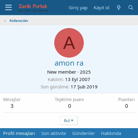
Giriş yap
Kayıt ol
Kullanıcılar
A
amon ra
New member
·
2025
Katılım
13 Eyl 2007
Son görülme
17 Şub 2019
Mesajlar
Tepkime puanı
Puanları
3
0
0
Bul
Profil mesajları
Son aktivite
Gönderiler
Hakkında