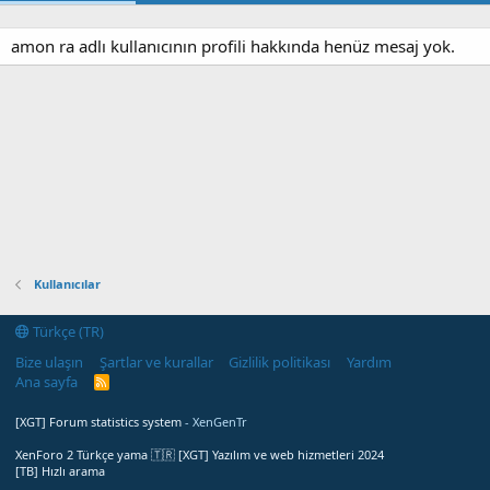
amon ra adlı kullanıcının profili hakkında henüz mesaj yok.
Kullanıcılar
Türkçe (TR)
Bize ulaşın
Şartlar ve kurallar
Gizlilik politikası
Yardım
Ana sayfa
R
S
S
[XGT] Forum statistics system
- XenGenTr
XenForo 2 Türkçe yama 🇹🇷 [XGT] Yazılım ve web hizmetleri 2024
[TB] Hızlı arama