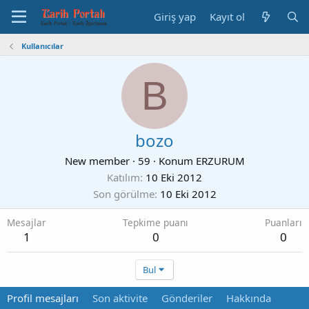
Giriş yap
Kayıt ol
Kullanıcılar
B
bozo
New member
·
59
·
Konum
ERZURUM
Katılım
10 Eki 2012
Son görülme
10 Eki 2012
Mesajlar
Tepkime puanı
Puanları
1
0
0
Bul
Profil mesajları
Son aktivite
Gönderiler
Hakkında