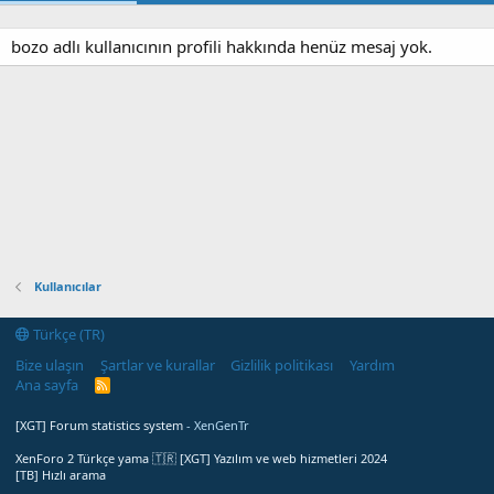
bozo adlı kullanıcının profili hakkında henüz mesaj yok.
Kullanıcılar
Türkçe (TR)
Bize ulaşın
Şartlar ve kurallar
Gizlilik politikası
Yardım
Ana sayfa
R
S
S
[XGT] Forum statistics system
- XenGenTr
XenForo 2 Türkçe yama 🇹🇷 [XGT] Yazılım ve web hizmetleri 2024
[TB] Hızlı arama