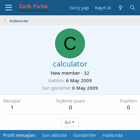
Giriş yap
Kayıt ol
Kullanıcılar
C
calculator
New member
·
32
Katılım
6 May 2009
Son görülme
6 May 2009
Mesajlar
Tepkime puanı
Puanları
1
0
0
Bul
Profil mesajları
Son aktivite
Gönderiler
Hakkında