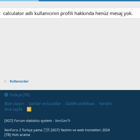
calculator adlı kullanıcının profili hakkında henüz mesaj yok.
Kullanıcılar
Türkçe (TR)
Bize ulaşın
Şartlar ve kurallar
Gizlilik politikası
Yardım
Ana sayfa
R
S
S
[XGT] Forum statistics system
- XenGenTr
XenForo 2 Türkçe yama 🇹🇷 [XGT] Yazılım ve web hizmetleri 2024
[TB] Hızlı arama