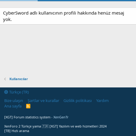
CyberSword adlı kullanıcının profili hakkında henüz mesaj
yok.
Kullanıcılar
Türkçe (TR)
Bize ulaşın
Şartlar ve kurallar
Gizlilik politikası
Yardım
Ana sayfa
R
S
S
[XGT] Forum statistics system
- XenGenTr
XenForo 2 Türkçe yama 🇹🇷 [XGT] Yazılım ve web hizmetleri 2024
[TB] Hızlı arama