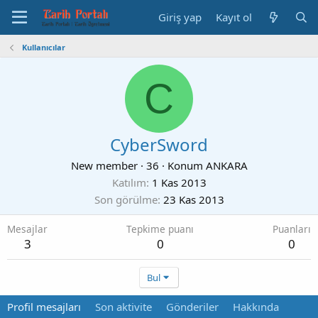
Giriş yap
Kayıt ol
Kullanıcılar
C
CyberSword
New member
·
36
·
Konum
ANKARA
Katılım
1 Kas 2013
Son görülme
23 Kas 2013
Mesajlar
Tepkime puanı
Puanları
3
0
0
Bul
Profil mesajları
Son aktivite
Gönderiler
Hakkında