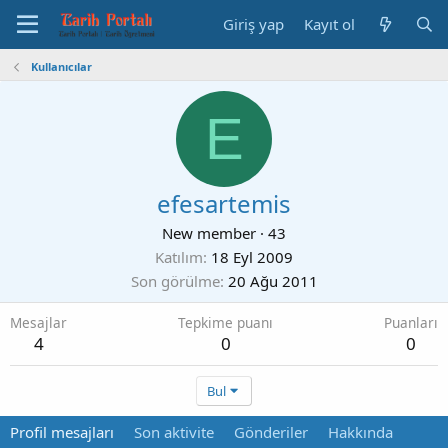
Giriş yap
Kayıt ol
Kullanıcılar
E
efesartemis
New member
·
43
Katılım
18 Eyl 2009
Son görülme
20 Ağu 2011
Mesajlar
Tepkime puanı
Puanları
4
0
0
Bul
Profil mesajları
Son aktivite
Gönderiler
Hakkında