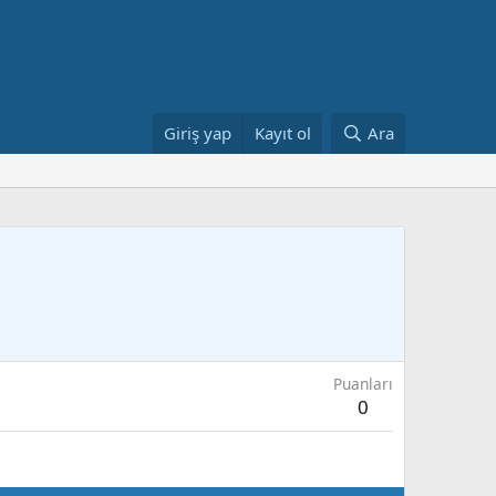
Giriş yap
Kayıt ol
Ara
Puanları
0