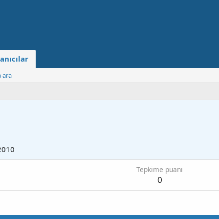
anıcılar
a ara
2010
Tepkime puanı
0