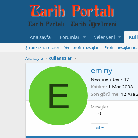
Ana sayfa
Forumlar
Neler yeni
Kull
Şu anki ziyaretçiler
Yeni profil mesajları
Profil mesajlarınd
Ana sayfa
Kullanıcılar
eminy
E
New member
·
47
Katılım
1 Mar 2008
Son görülme
12 Ara 
Mesajlar
0
Bul