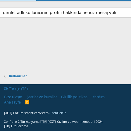
gimlet adlı kullanıcının profili hakkında henüz mesaj yok.
Kullanıcılar
Türkçe (TR)
Bize ulaşın
Şartlar ve kurallar
Gizlilik politikası
Yardım
Ana sayfa
R
S
S
[XGT] Forum statistics system
- XenGenTr
XenForo 2 Türkçe yama 🇹🇷 [XGT] Yazılım ve web hizmetleri 2024
[TB] Hızlı arama