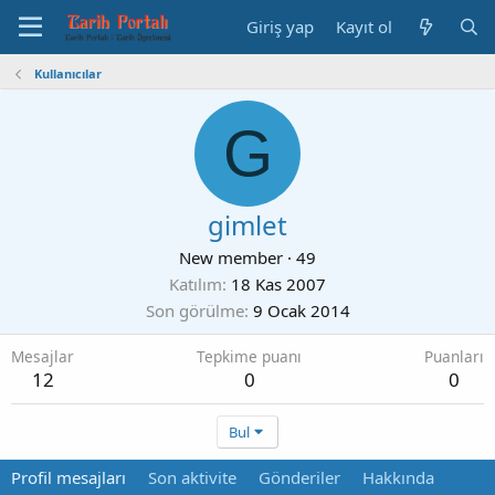
Giriş yap
Kayıt ol
Kullanıcılar
G
gimlet
New member
·
49
Katılım
18 Kas 2007
Son görülme
9 Ocak 2014
Mesajlar
Tepkime puanı
Puanları
12
0
0
Bul
Profil mesajları
Son aktivite
Gönderiler
Hakkında