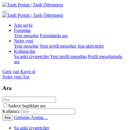
Ana sayfa
Forumlar
Yeni mesajlar
Forumlarda ara
Neler yeni
Yeni mesajlar
Yeni profil mesajları
Son aktiviteler
Kullanıcılar
Şu anki ziyaretçiler
Yeni profil mesajları
Profil mesajlarında
ara
Giriş yap
Kayıt ol
Neler yeni
Ara
Ara
Sadece başlıkları ara
Kullanıcı:
Gelişmiş Arama…
Ara
Şu anki ziyaretçiler