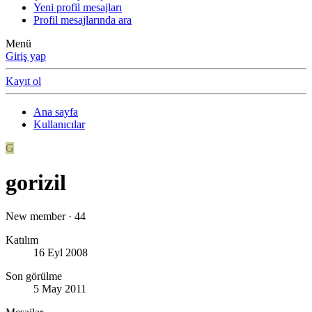
Yeni profil mesajları
Profil mesajlarında ara
Menü
Giriş yap
Kayıt ol
Ana sayfa
Kullanıcılar
G
gorizil
New member
·
44
Katılım
16 Eyl 2008
Son görülme
5 May 2011