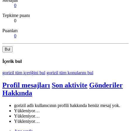
Mesajlar
0
Tepkime puanı
0
Puanları
0
Bul
İçerik bul
gorizil tüm içeriğini bul
gorizil tüm konularını bul
Profil mesajları
Son aktivite
Gönderiler
Hakkında
gorizil adlı kullanıcının profili hakkında henüz mesaj yok.
Yükleniyor…
Yükleniyor…
Yükleniyor…