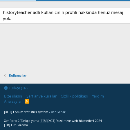
historyteacher adlı kullanıcının profili hakkında henüz mesaj
yok.
Kullanıcılar
Türkçe (TR)
Bize ulaşın
Şartlar ve kurallar
Gizlilik politikası
Yardım
Ana sayfa
R
S
S
[XGT] Forum statistics system
- XenGenTr
XenForo 2 Türkçe yama 🇹🇷 [XGT] Yazılım ve web hizmetleri 2024
[TB] Hızlı arama