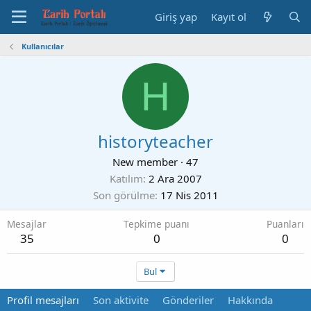
Giriş yap
Kayıt ol
Kullanıcılar
H
historyteacher
New member
·
47
Katılım
2 Ara 2007
Son görülme
17 Nis 2011
Mesajlar
Tepkime puanı
Puanları
35
0
0
Bul
Profil mesajları
Son aktivite
Gönderiler
Hakkında