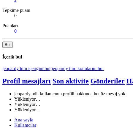
2
Tepkime puanı
0
Puanları
0
Bul
İçerik bul
jeopardy tüm içeriğini bul
jeopardy tüm konularını bul
Profil mesajları
Son aktivite
Gönderiler
H
jeopardy adlı kullanıcının profili hakkında henüz mesaj yok.
Yükleniyor…
Yükleniyor…
Yükleniyor…
Ana sayfa
Kullanıcılar