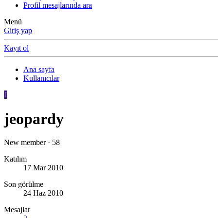
Profil mesajlarında ara
Menü
Giriş yap
Kayıt ol
Ana sayfa
Kullanıcılar
J
jeopardy
New member
·
58
Katılım
17 Mar 2010
Son görülme
24 Haz 2010
Mesajlar