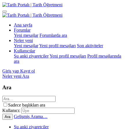
Ana sayfa
Forumlar
Yeni mesajlar
Forumlarda ara
Neler yeni
Yeni mesajlar
Yeni profil mesajları
Son aktiviteler
Kullanıcılar
Şu anki ziyaretçiler
Yeni profil mesajları
Profil mesajlarında
ara
Giriş yap
Kayıt ol
Neler yeni
Ara
Ara
Sadece başlıkları ara
Kullanıcı:
Gelişmiş Arama…
Ara
Şu anki ziyaretçiler