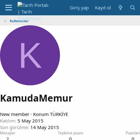
Giriş yap
Kayıt ol
Kullanıcılar
K
KamudaMemur
New member
·
Konum
TÜRKİYE
Katılım
5 May 2015
Son görülme
14 May 2015
Mesajlar
Tepkime puanı
Puanları
2
0
0