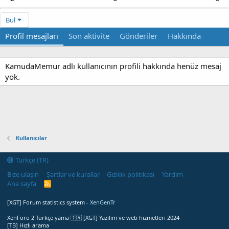
Bul
Profil mesajları
Son aktivite
Gönderiler
Hakkında
KamudaMemur adlı kullanıcının profili hakkında henüz mesaj
yok.
Kullanıcılar
Türkçe (TR)
Bize ulaşın
Şartlar ve kurallar
Gizlilik politikası
Yardım
Ana sayfa
R
S
S
[XGT] Forum statistics system
- XenGenTr
XenForo 2 Türkçe yama 🇹🇷 [XGT] Yazılım ve web hizmetleri 2024
[TB] Hızlı arama