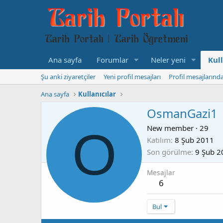
Ana sayfa
Forumlar
Neler yeni
Kull
Şu anki ziyaretçiler
Yeni profil mesajları
Profil mesajlarınd
Ana sayfa
Kullanıcılar
OsmanGazi1
O
New member
·
29
Katılım
8 Şub 2011
Son görülme
9 Şub 2
Mesajlar
6
Bul