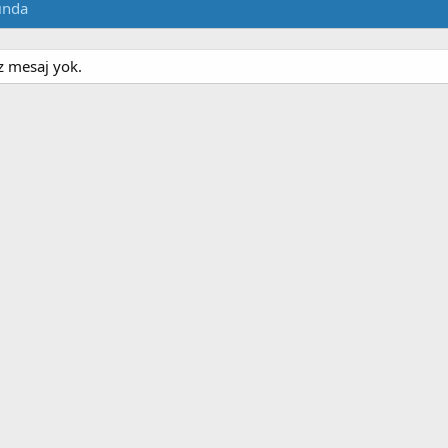
ında
z mesaj yok.