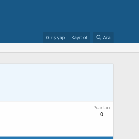
Giriş yap
Kayıt ol
Ara
Puanları
0