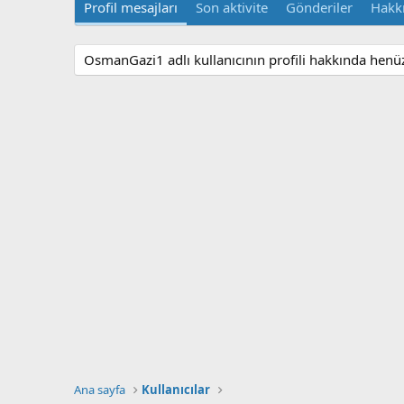
Profil mesajları
Son aktivite
Gönderiler
Hakk
OsmanGazi1 adlı kullanıcının profili hakkında henü
Ana sayfa
Kullanıcılar