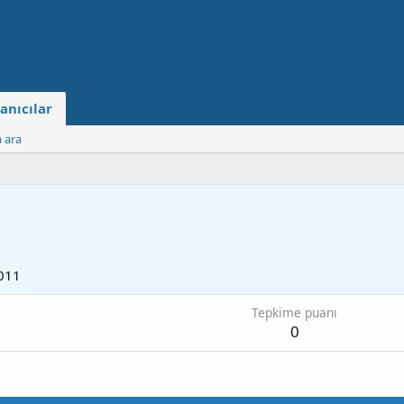
anıcılar
a ara
011
Tepkime puanı
0