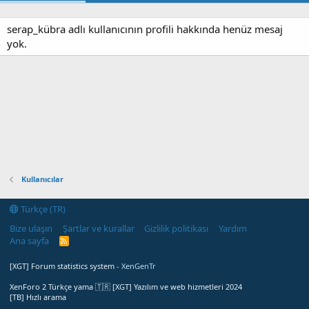
serap_kübra adlı kullanıcının profili hakkında henüz mesaj
yok.
Kullanıcılar
Türkçe (TR)
Bize ulaşın
Şartlar ve kurallar
Gizlilik politikası
Yardım
Ana sayfa
R
S
S
[XGT] Forum statistics system
- XenGenTr
XenForo 2 Türkçe yama 🇹🇷 [XGT] Yazılım ve web hizmetleri 2024
[TB] Hızlı arama