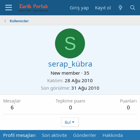
Giriş yap
Kayıt ol
Kullanıcılar
S
serap_kübra
New member
·
35
Katılım
28 Ağu 2010
Son görülme
31 Ağu 2010
Mesajlar
Tepkime puanı
Puanları
6
0
0
Bul
Profil mesajları
Son aktivite
Gönderiler
Hakkında