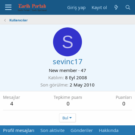
Giriş yap
Kayıt ol
Kullanıcılar
S
sevinc17
New member
·
47
Katılım
8 Eyl 2008
Son görülme
2 May 2010
Mesajlar
Tepkime puanı
Puanları
4
0
0
Bul
Profil mesajları
Son aktivite
Gönderiler
Hakkında