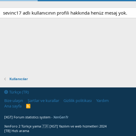
sevinc17 adlı kullanıcının profili hakkında henüz mesaj yok.
Kullanıcılar
Türkçe (TR)
Bize ulaşın
Şartlar ve kurallar
Gizlilik politikası
Yardım
Ana sayfa
R
S
S
[XGT] Forum statistics system
- XenGenTr
XenForo 2 Türkçe yama 🇹🇷 [XGT] Yazılım ve web hizmetleri 2024
[TB] Hızlı arama