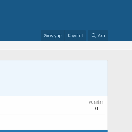
Giriş yap
Kayıt ol
Ara
Puanları
0