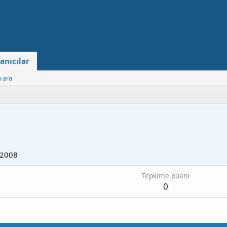
anıcılar
a ara
 2008
Tepkime puanı
0