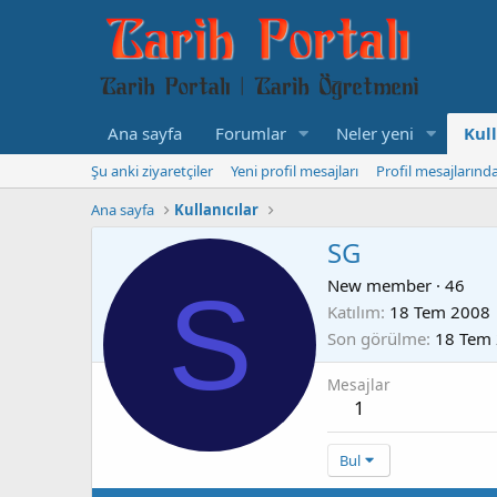
Ana sayfa
Forumlar
Neler yeni
Kull
Şu anki ziyaretçiler
Yeni profil mesajları
Profil mesajlarınd
Ana sayfa
Kullanıcılar
SG
S
New member
·
46
Katılım
18 Tem 2008
Son görülme
18 Tem
Mesajlar
1
Bul