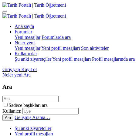
Ana sayfa
Forumlar
Yeni mesajlar
Forumlarda ara
Neler yeni
Yeni mesajlar
Yeni profil mesajları
Son aktiviteler
Kullanıcılar
Şu anki ziyaretçiler
Yeni profil mesajları
Profil mesajlarında ara
Giriş yap
Kayıt ol
Neler yeni
Ara
Ara
Sadece başlıkları ara
Kullanıcı:
Gelişmiş Arama…
Ara
Şu anki ziyaretçiler
Yeni profil mesajları