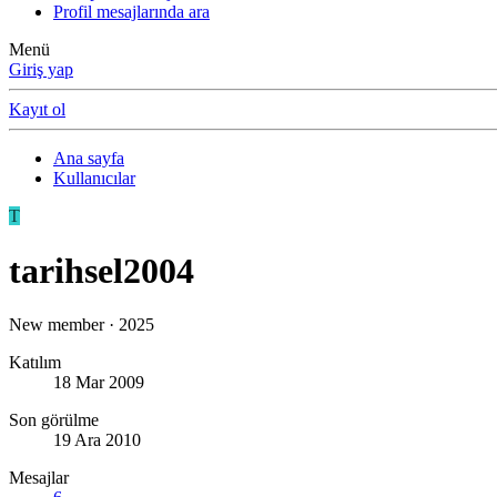
Profil mesajlarında ara
Menü
Giriş yap
Kayıt ol
Ana sayfa
Kullanıcılar
T
tarihsel2004
New member
·
2025
Katılım
18 Mar 2009
Son görülme
19 Ara 2010
Mesajlar