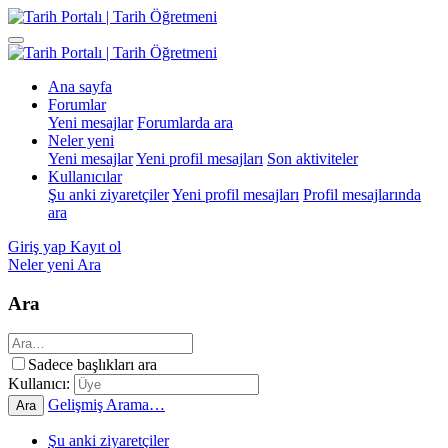
Ana sayfa
Forumlar
Yeni mesajlar
Forumlarda ara
Neler yeni
Yeni mesajlar
Yeni profil mesajları
Son aktiviteler
Kullanıcılar
Şu anki ziyaretçiler
Yeni profil mesajları
Profil mesajlarında
ara
Giriş yap
Kayıt ol
Neler yeni
Ara
Ara
Sadece başlıkları ara
Kullanıcı:
Gelişmiş Arama…
Ara
Şu anki ziyaretçiler