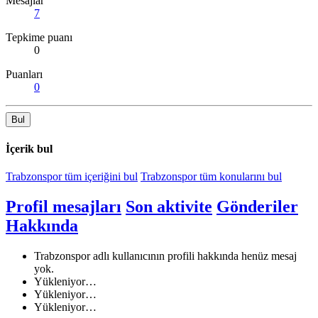
Mesajlar
7
Tepkime puanı
0
Puanları
0
Bul
İçerik bul
Trabzonspor tüm içeriğini bul
Trabzonspor tüm konularını bul
Profil mesajları
Son aktivite
Gönderiler
Hakkında
Trabzonspor adlı kullanıcının profili hakkında henüz mesaj
yok.
Yükleniyor…
Yükleniyor…
Yükleniyor…