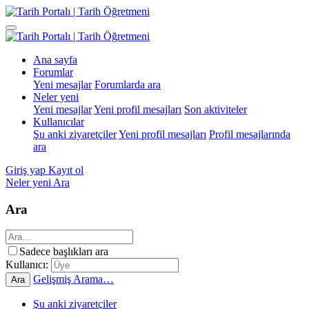
Ana sayfa
Forumlar
Yeni mesajlar
Forumlarda ara
Neler yeni
Yeni mesajlar
Yeni profil mesajları
Son aktiviteler
Kullanıcılar
Şu anki ziyaretçiler
Yeni profil mesajları
Profil mesajlarında
ara
Giriş yap
Kayıt ol
Neler yeni
Ara
Ara
Sadece başlıkları ara
Kullanıcı:
Gelişmiş Arama…
Ara
Şu anki ziyaretçiler