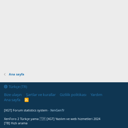
Ana sayfa
Türkçe (TR)
Bize ulaşın
Şartlar ve kurallar
Gizlilik politikası
Yardım
Ana sayfa
R
S
S
[XGT] Forum statistics system
- XenGenTr
XenForo 2 Türkçe yama 🇹🇷 [XGT] Yazılım ve web hizmetleri 2024
[TB] Hızlı arama