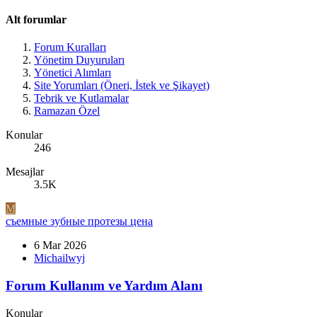
Alt forumlar
Forum Kuralları
Yönetim Duyuruları
Yönetici Alımları
Site Yorumları (Öneri, İstek ve Şikayet)
Tebrik ve Kutlamalar
Ramazan Özel
Konular
246
Mesajlar
3.5K
M
съемные зубные протезы цена
6 Mar 2026
Michailwyj
Forum Kullanım ve Yardım Alanı
Konular