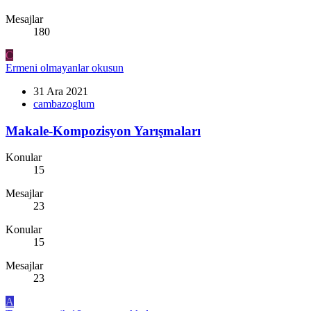
Mesajlar
180
C
Ermeni olmayanlar okusun
31 Ara 2021
cambazoglum
Makale-Kompozisyon Yarışmaları
Konular
15
Mesajlar
23
Konular
15
Mesajlar
23
A