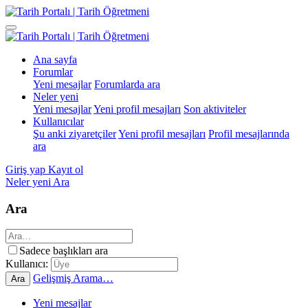
Ana sayfa
Forumlar
Yeni mesajlar
Forumlarda ara
Neler yeni
Yeni mesajlar
Yeni profil mesajları
Son aktiviteler
Kullanıcılar
Şu anki ziyaretçiler
Yeni profil mesajları
Profil mesajlarında
ara
Giriş yap
Kayıt ol
Neler yeni
Ara
Ara
Sadece başlıkları ara
Kullanıcı:
Gelişmiş Arama…
Ara
Yeni mesajlar