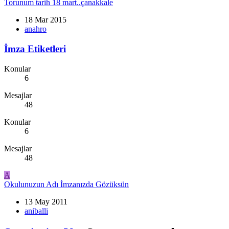
Torunum tarih 18 mart..çanakkale
18 Mar 2015
anahro
İmza Etiketleri
Konular
6
Mesajlar
48
Konular
6
Mesajlar
48
A
Okulunuzun Adı İmzanızda Gözüksün
13 May 2011
aniballi