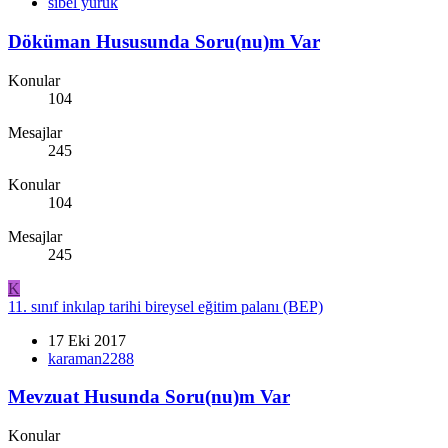
sibel yuruk
Döküman Hususunda Soru(nu)m Var
Konular
104
Mesajlar
245
Konular
104
Mesajlar
245
K
11. sınıf inkılap tarihi bireysel eğitim palanı (BEP)
17 Eki 2017
karaman2288
Mevzuat Husunda Soru(nu)m Var
Konular