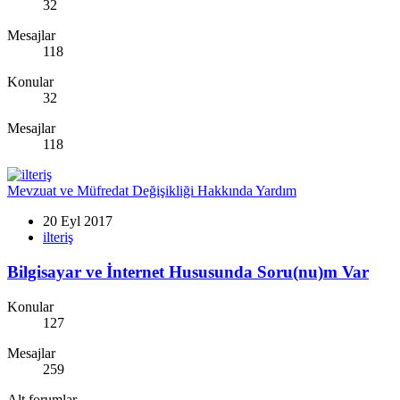
32
Mesajlar
118
Konular
32
Mesajlar
118
Mevzuat ve Müfredat Değişikliği Hakkında Yardım
20 Eyl 2017
ilteriş
Bilgisayar ve İnternet Hususunda Soru(nu)m Var
Konular
127
Mesajlar
259
Alt forumlar