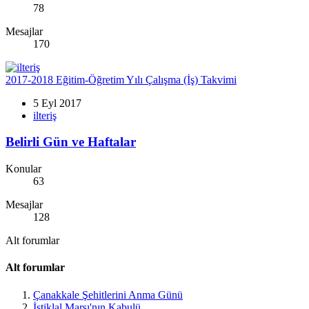
78
Mesajlar
170
2017-2018 Eğitim-Öğretim Yılı Çalışma (İş) Takvimi
5 Eyl 2017
ilteriş
Belirli Gün ve Haftalar
Konular
63
Mesajlar
128
Alt forumlar
Alt forumlar
Çanakkale Şehitlerini Anma Günü
İstiklal Marşı'nın Kabulü