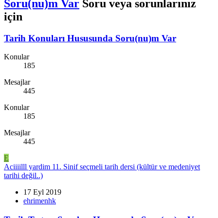
Soru(nu)m Var
Soru veya sorunlarınız
için
Tarih Konuları Hususunda Soru(nu)m Var
Konular
185
Mesajlar
445
Konular
185
Mesajlar
445
E
Aciiiilll yardim 11. Sinif seçmeli tarih dersi (kültür ve medeniyet
tarihi değil..)
17 Eyl 2019
ehrimenhk