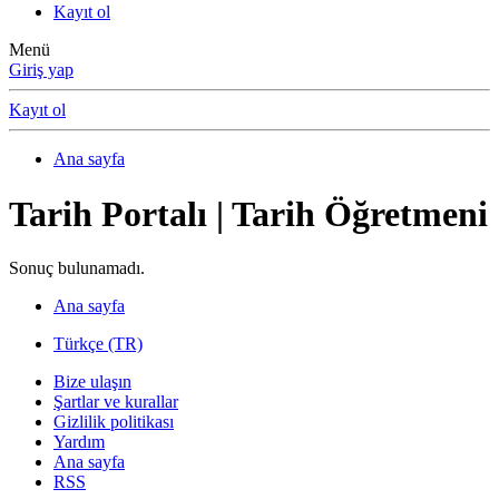
Kayıt ol
Menü
Giriş yap
Kayıt ol
Ana sayfa
Tarih Portalı | Tarih Öğretmeni
Sonuç bulunamadı.
Ana sayfa
Türkçe (TR)
Bize ulaşın
Şartlar ve kurallar
Gizlilik politikası
Yardım
Ana sayfa
RSS