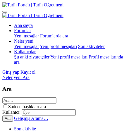
Ana sayfa
Forumlar
Yeni mesajlar
Forumlarda ara
Neler yeni
Yeni mesajlar
Yeni profil mesajları
Son aktiviteler
Kullanıcılar
Şu anki ziyaretçiler
Yeni profil mesajları
Profil mesajlarında
ara
Giriş yap
Kayıt ol
Neler yeni
Ara
Ara
Sadece başlıkları ara
Kullanıcı:
Gelişmiş Arama…
Ara
Son aktivite