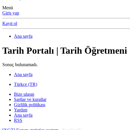
Menü
Giriş yap
Kayıt ol
Ana sayfa
Tarih Portalı | Tarih Öğretmeni
Sonuç bulunamadı.
Ana sayfa
Türkçe (TR)
Bize ulaşın
Şartlar ve kurallar
Gizlilik politikası
Yardım
Ana sayfa
RSS