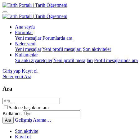
Ana sayfa
Forumlar
Yeni mesajlar
Forumlarda ara
Neler yeni
Yeni mesajlar
Yeni profil mesajları
Son aktiviteler
Kullanıcılar
Şu anki ziyaretçiler
Yeni profil mesajları
Profil mesajlarında ara
Giriş yap
Kayıt ol
Neler yeni
Ara
Ara
Sadece başlıkları ara
Kullanıcı:
Gelişmiş Arama…
Ara
Son aktivite
Kayıt ol