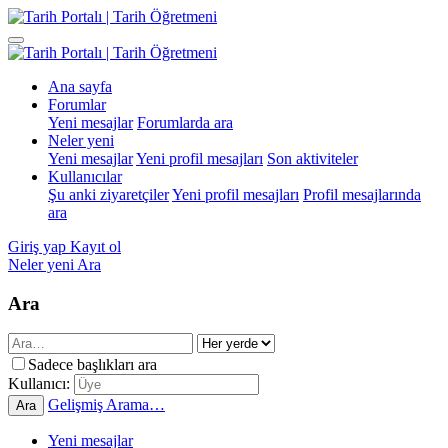
Ana sayfa
Forumlar
Yeni mesajlar
Forumlarda ara
Neler yeni
Yeni mesajlar
Yeni profil mesajları
Son aktiviteler
Kullanıcılar
Şu anki ziyaretçiler
Yeni profil mesajları
Profil mesajlarında
ara
Giriş yap
Kayıt ol
Neler yeni
Ara
Ara
Sadece başlıkları ara
Kullanıcı:
Gelişmiş Arama…
Ara
Yeni mesajlar