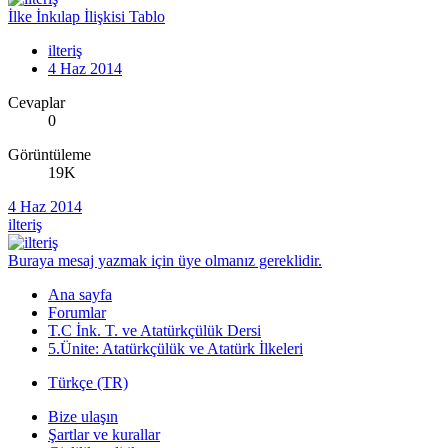
İlke İnkılap İlişkisi Tablo
ilteriş
4 Haz 2014
Cevaplar
0
Görüntüleme
19K
4 Haz 2014
ilteriş
Buraya mesaj yazmak için üye olmanız gereklidir.
Ana sayfa
Forumlar
T.C İnk. T. ve Atatürkçülük Dersi
5.Ünite: Atatürkçülük ve Atatürk İlkeleri
Türkçe (TR)
Bize ulaşın
Şartlar ve kurallar