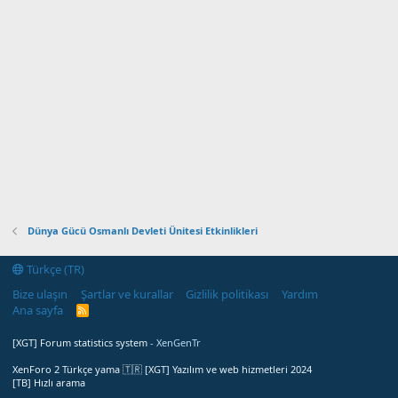
Dünya Gücü Osmanlı Devleti Ünitesi Etkinlikleri
Türkçe (TR)
Bize ulaşın
Şartlar ve kurallar
Gizlilik politikası
Yardım
Ana sayfa
R
S
S
[XGT] Forum statistics system
- XenGenTr
XenForo 2 Türkçe yama 🇹🇷 [XGT] Yazılım ve web hizmetleri 2024
[TB] Hızlı arama