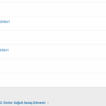
kileri
ileri
3. Ünite: Soğuk Savaş Dönemi