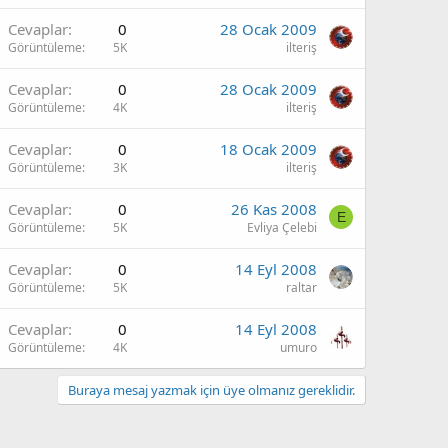
Cevaplar
0
28 Ocak 2009
Görüntüleme
5K
ilteriş
Cevaplar
0
28 Ocak 2009
Görüntüleme
4K
ilteriş
Cevaplar
0
18 Ocak 2009
Görüntüleme
3K
ilteriş
Cevaplar
0
26 Kas 2008
E
Görüntüleme
5K
Evliya Çelebi
Cevaplar
0
14 Eyl 2008
Görüntüleme
5K
raltar
Cevaplar
0
14 Eyl 2008
Görüntüleme
4K
umuro
Buraya mesaj yazmak için üye olmanız gereklidir.