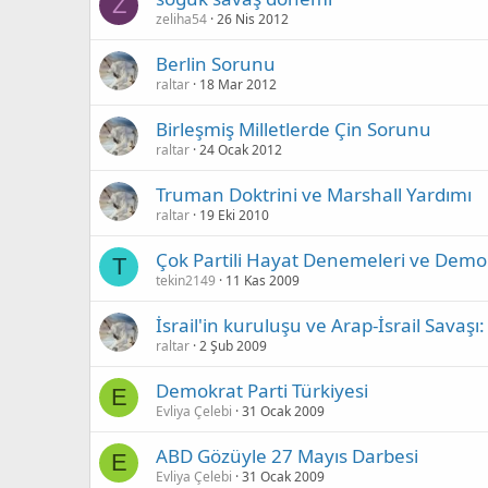
Z
zeliha54
26 Nis 2012
Berlin Sorunu
raltar
18 Mar 2012
Birleşmiş Milletlerde Çin Sorunu
raltar
24 Ocak 2012
Truman Doktrini ve Marshall Yardımı
raltar
19 Eki 2010
Çok Partili Hayat Denemeleri ve Demok
T
tekin2149
11 Kas 2009
İsrail'in kuruluşu ve Arap-İsrail Savaş
raltar
2 Şub 2009
Demokrat Parti Türkiyesi
E
Evliya Çelebi
31 Ocak 2009
ABD Gözüyle 27 Mayıs Darbesi
E
Evliya Çelebi
31 Ocak 2009