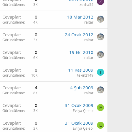
Z
Görüntüleme
3K
zeliha54
Cevaplar
0
18 Mar 2012
Görüntüleme
4K
raltar
Cevaplar
0
24 Ocak 2012
Görüntüleme
3K
raltar
Cevaplar
0
19 Eki 2010
Görüntüleme
6K
raltar
Cevaplar
0
11 Kas 2009
T
Görüntüleme
10K
tekin2149
Cevaplar
4
4 Şub 2009
Görüntüleme
8K
raltar
Cevaplar
0
31 Ocak 2009
E
Görüntüleme
3K
Evliya Çelebi
Cevaplar
0
31 Ocak 2009
E
Görüntüleme
3K
Evliya Çelebi