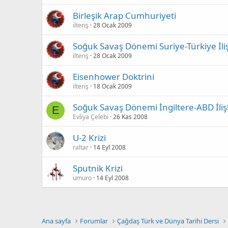
Birleşik Arap Cumhuriyeti
ilteriş
28 Ocak 2009
Soğuk Savaş Dönemi Suriye-Türkiye İliş
ilteriş
28 Ocak 2009
Eisenhower Doktrini
ilteriş
18 Ocak 2009
Soğuk Savaş Dönemi İngiltere-ABD İlişk
E
Evliya Çelebi
26 Kas 2008
U-2 Krizi
raltar
14 Eyl 2008
Sputnik Krizi
umuro
14 Eyl 2008
Ana sayfa
Forumlar
Çağdaş Türk ve Dünya Tarihi Dersi