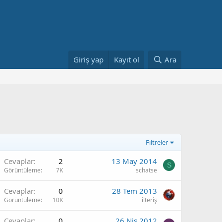
Giriş yap
Kayıt ol
Ara
Filtreler
Cevaplar
2
13 May 2014
S
Görüntüleme
7K
schatse
Cevaplar
0
28 Tem 2013
Görüntüleme
10K
ilteriş
Cevaplar
0
26 Nis 2012