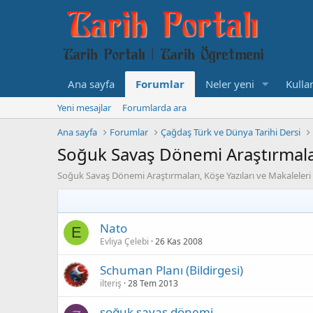
Ana sayfa
Forumlar
Neler yeni
Kullan
Yeni mesajlar
Forumlarda ara
Ana sayfa
Forumlar
Çağdaş Türk ve Dünya Tarihi Dersi
Soğuk Savaş Dönemi Araştırmal
Soğuk Savaş Dönemi Araştırmaları, Köşe Yazıları ve Makaleleri
Nato
E
Evliya Çelebi
26 Kas 2008
Schuman Planı (Bildirgesi)
ilteriş
28 Tem 2013
soğuk savaş dönemi