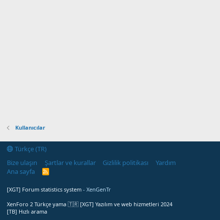
Kullanıcılar
Türkçe (TR)
Bize ulaşın
Şartlar ve kurallar
Gizlilik politikası
Yardım
Ana sayfa
R
S
S
[XGT] Forum statistics system
- XenGenTr
XenForo 2 Türkçe yama 🇹🇷 [XGT] Yazılım ve web hizmetleri 2024
[TB] Hızlı arama