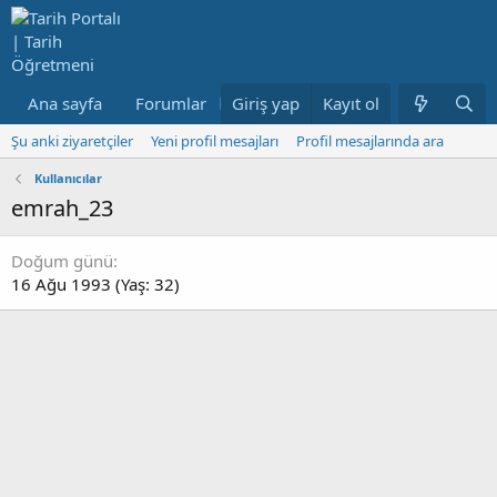
Ana sayfa
Forumlar
Giriş yap
Neler yeni
Kayıt ol
Kullanıcılar
Şu anki ziyaretçiler
Yeni profil mesajları
Profil mesajlarında ara
Kullanıcılar
emrah_23
Doğum günü
16 Ağu 1993 (Yaş: 32)