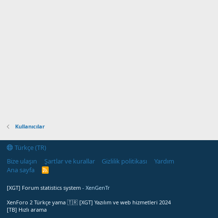
Kullanıcılar
Türkçe (TR)
Bize ulaşın
Şartlar ve kurallar
Gizlilik politikası
Yardım
Ana sayfa
R
S
S
[XGT] Forum statistics system
- XenGenTr
XenForo 2 Türkçe yama 🇹🇷 [XGT] Yazılım ve web hizmetleri 2024
[TB] Hızlı arama