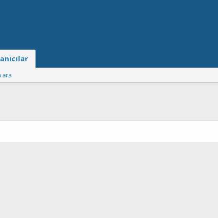
anıcılar
a ara