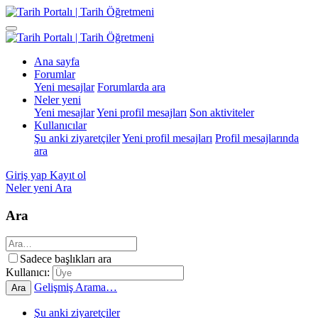
Ana sayfa
Forumlar
Yeni mesajlar
Forumlarda ara
Neler yeni
Yeni mesajlar
Yeni profil mesajları
Son aktiviteler
Kullanıcılar
Şu anki ziyaretçiler
Yeni profil mesajları
Profil mesajlarında
ara
Giriş yap
Kayıt ol
Neler yeni
Ara
Ara
Sadece başlıkları ara
Kullanıcı:
Gelişmiş Arama…
Ara
Şu anki ziyaretçiler